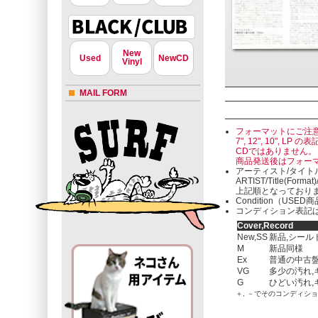
New
Used
NewCD
Vinyl
MAIL FORM
フォーマットにご注
7", 12", 10"
CDではありません。
商品発送後はフォー
アーティスト/タイト
ARTIST/Title(Format
上記順となっており
Condition（U
コンディション表記は
Cover,Record
New,SS
新品,シール
M
新品同様
Ex
普通の中古盤
VG
多少の汚れ,
G
ひどい汚れ,
＋, －でそのコンディシ