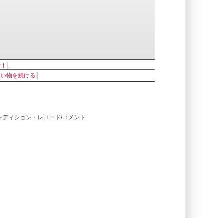
す！
│
買い物を続ける
│
コンディション・レコード/コメント