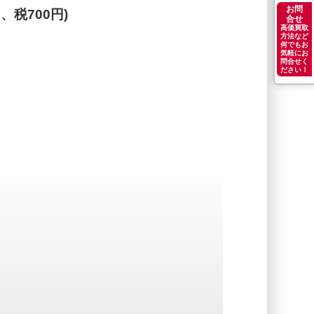
お問
円、税700円)
合せ
高価買取
方法など
何でもお
気軽にお
問合せく
ださい！