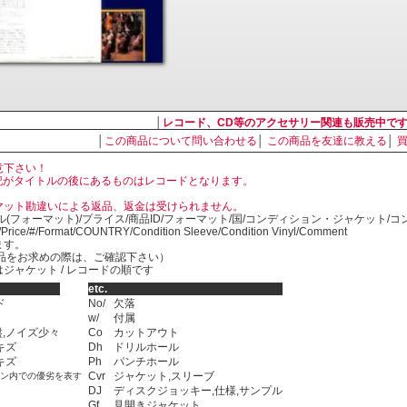
│
レコード、CD等のアクセサリー関連も販売中で
│
この商品について問い合わせる
│
この商品を友達に教える
│
意下さい！
, LP の表記がタイトルの後にあるものはレコードとなります。
マット勘違いによる返品、返金は受けられません。
ル(フォーマット)/プライス/商品ID/フォーマット/国/コンディション・ジャケット/
)/Price/#/Format/COUNTRY/Condition Sleeve/Condition Vinyl/Comment
ます。
SED商品をお求めの際は、ご確認下さい）
ジャケット / レコードの順です
etc.
ド
No/
欠落
w/
付属
,ノイズ少々
Co
カットアウト
キズ
Dh
ドリルホール
キズ
Ph
パンチホール
Cvr
ジャケット,スリーブ
ョン内での優劣を表す
DJ
ディスクジョッキー,仕様,サンプル
Gf
見開きジャケット