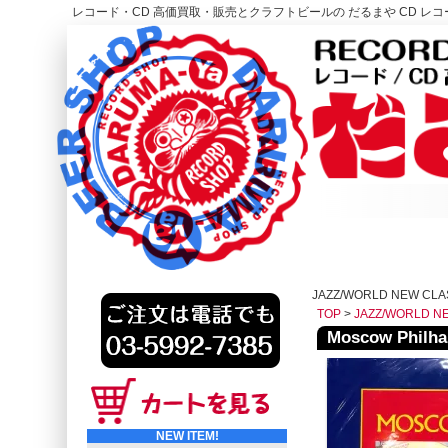
レコード・CD 高価買取・販売とクラフトビールの だるまや CD レコー
レコード高価買取はこちら
HOME
JAZZ/WORLD NEW CLA
TOP
>
JAZZ/WORLD N
Moscow Philha
NEW ITEM!