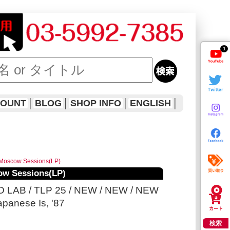
1
COUNT
│
BLOG
│
SHOP INFO
│
ENGLISH
│
 Moscow Sessions(LP)
ow Sessions(LP)
LD LAB / TLP 25 / NEW / NEW / NEW
apanese Is, '87
検索