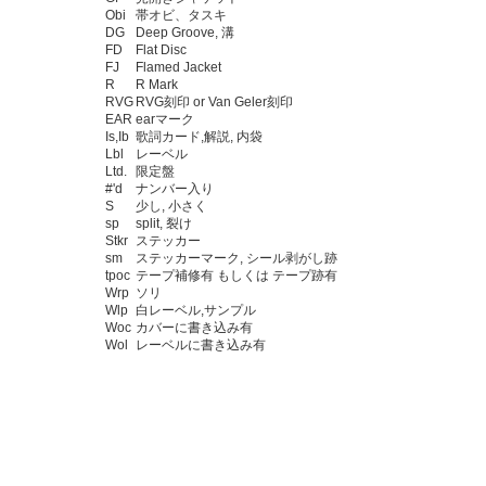
Obi
帯オビ、タスキ
DG
Deep Groove, 溝
FD
Flat Disc
FJ
Flamed Jacket
R
R Mark
RVG
RVG刻印 or Van Geler刻印
EAR
earマーク
Is,Ib
歌詞カード,解説, 内袋
Lbl
レーベル
Ltd.
限定盤
#'d
ナンバー入り
S
少し, 小さく
sp
split, 裂け
Stkr
ステッカー
sm
ステッカーマーク, シール剥がし跡
tpoc
テープ補修有 もしくは テープ跡有
Wrp
ソリ
Wlp
白レーベル,サンプル
Woc
カバーに書き込み有
Wol
レーベルに書き込み有