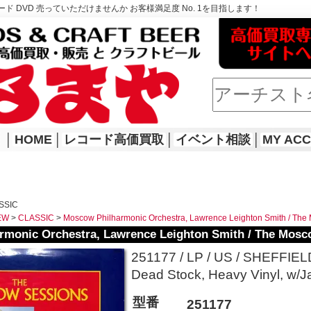
ド DVD 売っていただけませんか お客様満足度 No. 1を目指します！
│
HOME
│
レコード高価買取
│
イベント相談
│
MY AC
SSIC
EW
>
CLASSIC
>
Moscow Philharmonic Orchestra, Lawrence Leighton Smith / The
rmonic Orchestra, Lawrence Leighton Smith / The Mosc
251177 / LP / US / SHEFFIE
Dead Stock, Heavy Vinyl, w/J
型番
251177