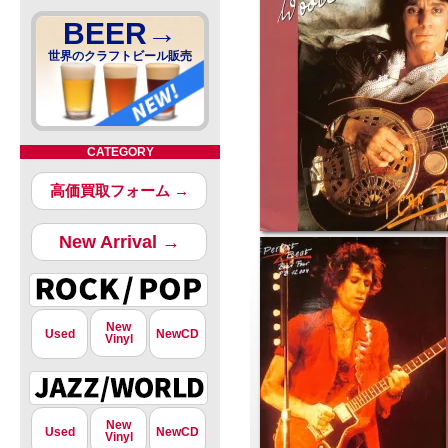
BEER→
世界のクラフトビール販売
CATEGORY
高価買取フォーム →
New Arrival →
New
Used
NewCD
Vinyl
New
Used
NewCD
Vinyl