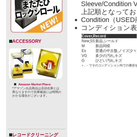
Sleeve/Condition 
上記順となってお
Condition（
コンディション表
Cover,Record
ACCESSORY
New,SS
新品,シールド
M
新品同様
Ex
普通の中古盤,ノイズ少々
VG
多少の汚れ,キズ
G
ひどい汚れ,キズ
＋, －でそのコンディション内での優劣
Amazon Market Place
*アマゾン出品商品は店頭在庫とは
異なりますので在庫確認には時間の
かかる場合がございます。
レコードクリーニング