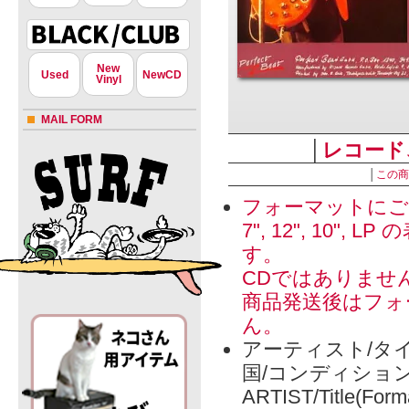
New
Used
NewCD
Vinyl
MAIL FORM
│
レコード
│
この商
フォーマットにご
7", 12", 1
す。
CDではありませ
商品発送後はフォ
ん。
アーティスト/タイ
国/コンディショ
ARTIST/Title(Form