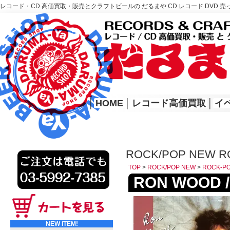
レコード・CD 高価買取・販売とクラフトビールの だるまや CD レコード DVD 売
レコード高価買取はこちら
HOME
│
HOME
│
レコード高価買取
│
イ
ROCK/POP NEW R
TOP
>
ROCK/POP NEW
>
ROCK-P
RON WOOD / I
NEW ITEM!