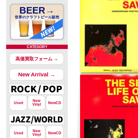
BEER→
世界のクラフトビール販売
CATEGORY
高価買取フォーム →
New Arrival →
New
Used
NewCD
Vinyl
New
Used
NewCD
Vinyl