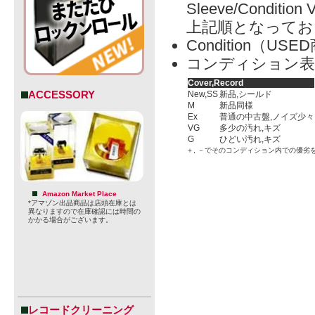
Sleeve/Condition 
上記順となってお
Condition（
コンディション表
Cover,Record
ACCESSORY
New,SS
新品,シールド
M
新品同様
Ex
普通の中古盤,ノイズ少々
VG
多少の汚れ,キズ
G
ひどい汚れ,キズ
＋, －でそのコンディション内での優劣
Amazon Market Place
*アマゾン出品商品は店頭在庫とは
異なりますので在庫確認には時間の
かかる場合がございます。
レコードクリーニング