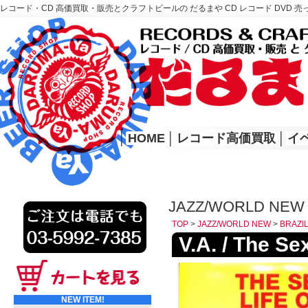
レコード・CD 高価買取・販売とクラフトビールの だるまや CD レコード DVD 売
レコード高価買取はこちら
HOME
│
HOME
│
レコード高価買取
│
イ
JAZZ/WORLD NEW 
TOP
>
JAZZ/WORLD NEW
>
BRAZI
V.A. / The Se
NEW ITEM!