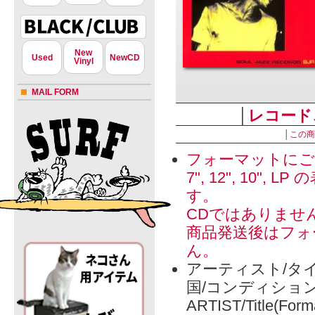
New
Used
NewCD
Vinyl
MAIL FORM
│
レコード
│
この商
フォーマットにご
7", 12", 1
す。
CDではありませ
商品発送後はフォ
ん。
アーティスト/タイ
国/コンディショ
ARTIST/Title(Form