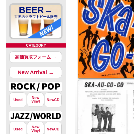
BEER→
世界のクラフトビール販売
CATEGORY
高価買取フォーム →
New Arrival →
New
Used
NewCD
Vinyl
New
Used
NewCD
Vinyl