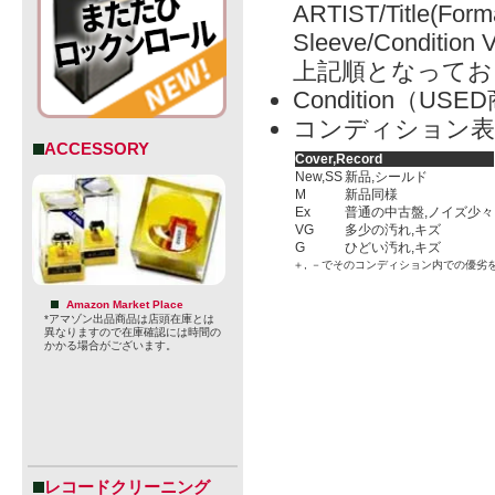
ARTIST/Title(Form
Sleeve/Condition 
上記順となってお
Condition（
» 特定商取引法に
コンディション表
ACCESSORY
Cover,Record
New,SS
新品,シールド
M
新品同様
Ex
普通の中古盤,ノイズ少々
VG
多少の汚れ,キズ
G
ひどい汚れ,キズ
＋, －でそのコンディション内での優劣
Amazon Market Place
*アマゾン出品商品は店頭在庫とは
異なりますので在庫確認には時間の
かかる場合がございます。
レコードクリーニング