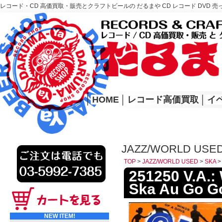
レコード・CD 高価買取・販売とクラフトビールの だるまや CD レコード DVD 売
レコード高価買取はこちら
HOME
│
HOME
│
レコード高価買取
│
イ
JAZZ/WORLD USE
TOP
>
JAZZ/WORLD USED
>
SKA
251250 V.A.
Ska Au Go G
NEW ITEM!