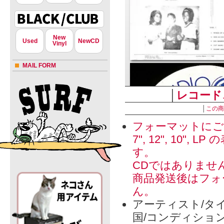
New
Used
NewCD
Vinyl
MAIL FORM
│
レコード
│
この商
フォーマットにご
7", 12", 1
す。
CDではありませ
商品発送後はフォ
ん。
アーティスト/タイ
国/コンディショ