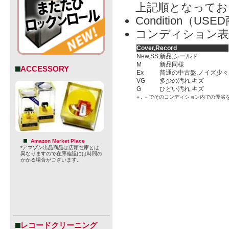
上記順となってお
Condition（
コンディション表
Cover,Record
New,SS
新品,シールド
M
新品同様
ACCESSORY
Ex
普通の中古盤,ノイズ少々
VG
多少の汚れ,キズ
G
ひどい汚れ,キズ
＋, －でそのコンディション内での優劣
Amazon Market Place
*アマゾン出品商品は店頭在庫とは
異なりますので在庫確認には時間の
かかる場合がございます。
レコードクリーニング