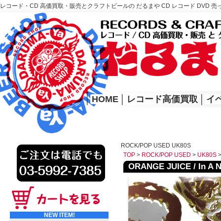
レコード・CD 高価買取・販売とクラフトビールの だるまや CD レコード DVD 売
レコード高価買取はこちら
HOME
│
HOME
│
レコード高価買取
│
イ
ROCK/POP USED UK80S
TOP
>
ROCK/POP USED
>
UK80S
ORANGE JUICE / In A N
NEW ITEM!