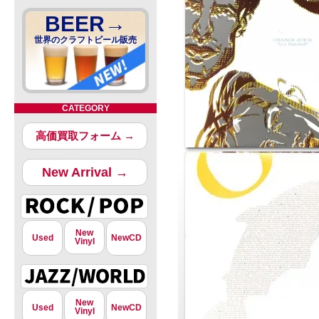
BEER→
世界のクラフトビール販売
CATEGORY
高価買取フォーム →
New Arrival →
New
Used
NewCD
Vinyl
New
Used
NewCD
Vinyl