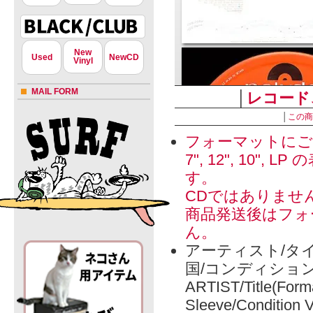
New
Used
NewCD
Vinyl
MAIL FORM
│
レコード
│
この商
フォーマットにご
7", 12", 1
す。
CDではありませ
商品発送後はフォ
ん。
アーティスト/タイ
国/コンディショ
ARTIST/Title(Form
Sleeve/Condition 