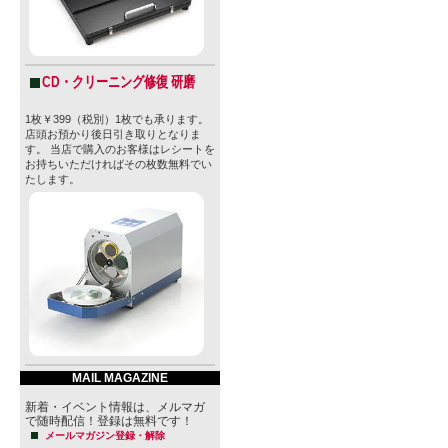
2019年2
創業したAmbit
創業者でヘ
CD・クリーニング修復 研磨
ャロルが4人
1枚￥399（税別）1枚でも承ります。
店頭お預かり後日引き取りとなりま
た小さなブ
す。 当店で購入のお客様はレシートを
お持ちいただければその枚数無料でい
たします。
そのブリュワ
の人はもち
に愛される
創業者の5人
ワー。
オレゴン・
MAIL MAGAZINE
会い、クラフ
新着・イベント情報は、メルマガ
に意気投合
で随時配信！登録は無料です！
メールマガジン登録・解除