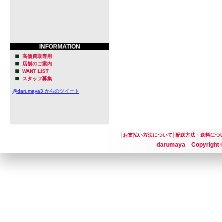
醸造したビ
非営利イベ
トビール愛
INFORMATION
有したりす
高価買取専用
店舗のご案内
手ごたえを
WANT LIST
スタッフ募集
そして、四
@darumaya3 からのツイート
げることを
半年近く探
│
お支払い方法について
│
配送方法・送料につ
クスビー・
darumaya Copyright ©
感じさせる魅
さま物件を
ブリュワリ
スビー・ノ