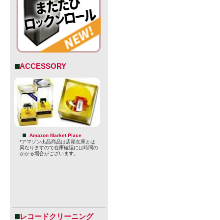
ACCESSORY
Amazon Market Place
*アマゾン出品商品は店頭在庫とは
・創業： 201
異なりますので在庫確認には時間の
かかる場合がございます。
・拠点： カ
・創業者： 
ット・キャロル（
キャリロ（Jua
レコードクリーニング