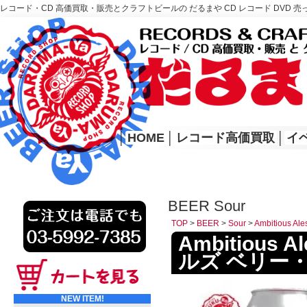
レコード・CD 高価買取・販売とクラフトビールの だるまや CD レコード DVD 売
レコード高価買取はこちら
HOME
│
HOME
│
レコード高価買取
│
イ
BEER Sour
TOP
>
BEER
>
Sour
>
Ambitious
Ambitious 
ルズ ベリー
NEW ITEM!