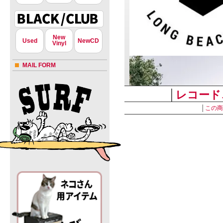
New
Used
NewCD
Vinyl
MAIL FORM
│
レコード
│
この商