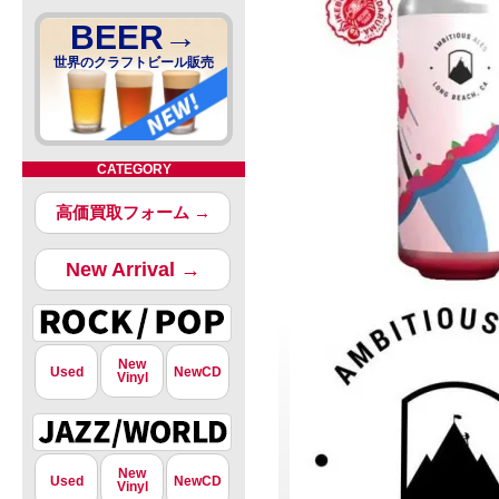
BEER→
世界のクラフトビール販売
CATEGORY
高価買取フォーム →
New Arrival →
New
Used
NewCD
Vinyl
New
Used
NewCD
Vinyl