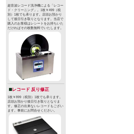
リオン（Jer
超音波レコード洗浄機による「レコー
ド・クリーニング」。1枚￥499（税
別）1枚でも承ります。店頭お預かり
ート（Jon 
して後日引き取りとなります。当店で
購入のお客様はレシートをお持ちいた
（Danny Karp
だければその枚数無料でいたします。
創業からわず
ールコンペ「Grea
2024（GA
部門で金賞を受賞
地域社会の
レコード 反り修正
ながらも地
1枚￥899（税別）1枚でも承ります。
店頭お預かり後日引き取りとなりま
す。修正の出来ないレコードもござい
は、アメリ
ます。事前にお問合せください。
ています。