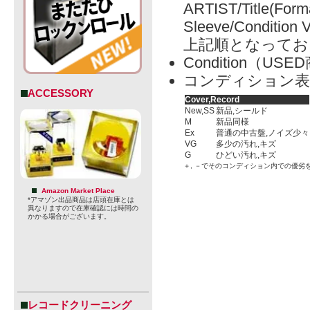
ARTIST/Title(Form
Sleeve/Condition 
上記順となってお
Condition（
コンディション表
ACCESSORY
Cover,Record
New,SS
新品,シールド
M
新品同様
Ex
普通の中古盤,ノイズ少々
VG
多少の汚れ,キズ
G
ひどい汚れ,キズ
＋, －でそのコンディション内での優劣
Amazon Market Place
*アマゾン出品商品は店頭在庫とは
異なりますので在庫確認には時間の
かかる場合がございます。
レコードクリーニング