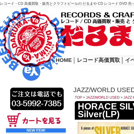
レコード・CD 高価買取・販売とクラフトビールの だるまや CD レコード DVD 売
レコード高価買取はこちら
HOME
│
HOME
│
レコード高価買取
│
イ
JAZZ/WORLD USED
TOP
>
JAZZ/WORLD USED
>
JAZZ 
HORACE SILV
Silver(LP)
NEW ITEM!