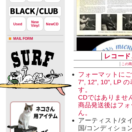
New
Used
NewCD
Vinyl
MAIL FORM
│
レコード
│
この商
フォーマットにご
7", 12", 1
す。
CDではありませ
商品発送後はフォ
ん。
アーティスト/タイ
国/コンディショ