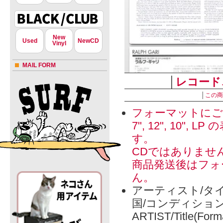
New
Used
NewCD
Vinyl
MAIL FORM
│
レコード
│
この商
フォーマットにご
7", 12", 1
す。
CDではありませ
商品発送後はフォ
ん。
アーティスト/タイ
国/コンディショ
ARTIST/Title(Form