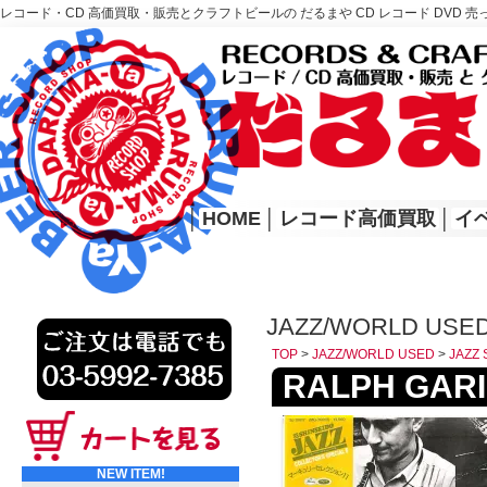
レコード・CD 高価買取・販売とクラフトビールの だるまや CD レコード DVD 売
レコード高価買取はこちら
HOME
│
HOME
│
レコード高価買取
│
イ
JAZZ/WORLD USED
TOP
>
JAZZ/WORLD USED
>
JAZZ 
RALPH GARI /
NEW ITEM!