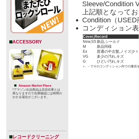
Sleeve/Condition 
上記順となってお
Condition（
コンディション表
Cover,Record
ACCESSORY
New,SS
新品,シールド
M
新品同様
Ex
普通の中古盤,ノイズ少々
VG
多少の汚れ,キズ
G
ひどい汚れ,キズ
＋, －でそのコンディション内での優劣
Amazon Market Place
*アマゾン出品商品は店頭在庫とは
異なりますので在庫確認には時間の
かかる場合がございます。
レコードクリーニング