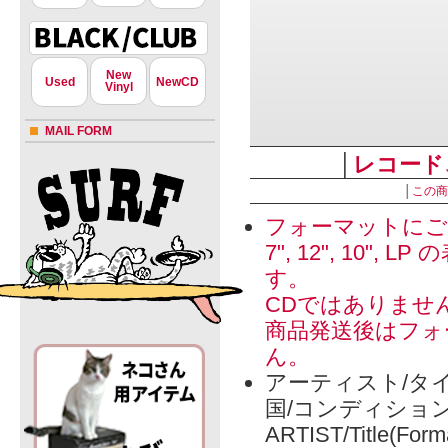
New
Used
NewCD
Vinyl
MAIL FORM
│
レコード
│
この商
フォーマットにご
7", 12", 1
す。
CDではありませ
商品発送後はフォ
ん。
アーティスト/タイ
国/コンディショ
ARTIST/Title(Form