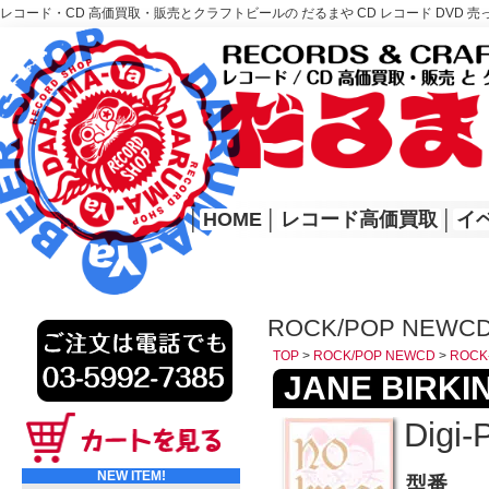
レコード・CD 高価買取・販売とクラフトビールの だるまや CD レコード DVD 売
レコード高価買取はこちら
HOME
│
HOME
│
レコード高価買取
│
イ
ROCK/POP NEWCD
TOP
>
ROCK/POP NEWCD
>
ROCK
JANE BIRKIN
Digi-
NEW ITEM!
型番