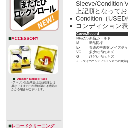
Sleeve/Condition 
上記順となってお
Condition（
コンディション表
Cover,Record
ACCESSORY
New,SS
新品,シールド
M
新品同様
Ex
普通の中古盤,ノイズ少々
VG
多少の汚れ,キズ
G
ひどい汚れ,キズ
＋, －でそのコンディション内での優劣
Amazon Market Place
*アマゾン出品商品は店頭在庫とは
異なりますので在庫確認には時間の
かかる場合がございます。
レコードクリーニング