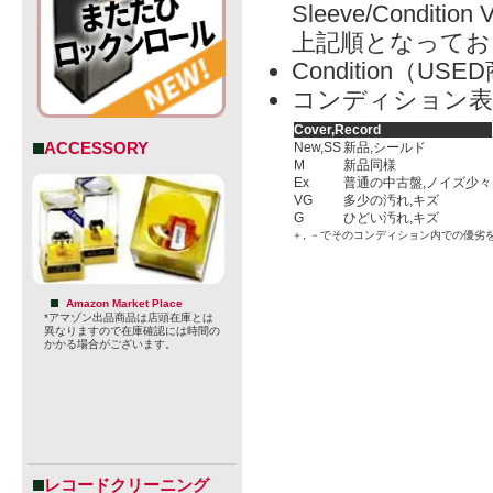
Sleeve/Condition 
上記順となってお
Condition（
コンディション表
Cover,Record
ACCESSORY
New,SS
新品,シールド
M
新品同様
Ex
普通の中古盤,ノイズ少々
VG
多少の汚れ,キズ
G
ひどい汚れ,キズ
＋, －でそのコンディション内での優劣
Amazon Market Place
*アマゾン出品商品は店頭在庫とは
異なりますので在庫確認には時間の
かかる場合がございます。
レコードクリーニング