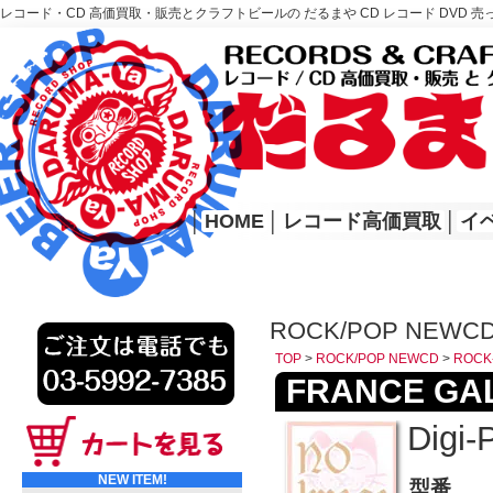
レコード・CD 高価買取・販売とクラフトビールの だるまや CD レコード DVD 売
レコード高価買取はこちら
HOME
│
HOME
│
レコード高価買取
│
イ
ROCK/POP NEWCD
TOP
>
ROCK/POP NEWCD
>
ROCK
FRANCE GAL
Digi-
NEW ITEM!
型番