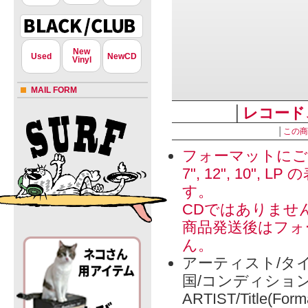
New
Used
NewCD
Vinyl
MAIL FORM
│
レコード
│
この商
フォーマットにご
7", 12", 1
す。
CDではありませ
商品発送後はフォ
ん。
アーティスト/タイ
国/コンディショ
ARTIST/Title(Form