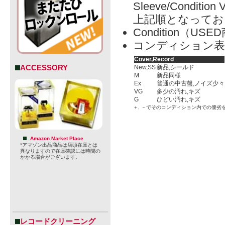
Sleeve/Condition 
上記順となってお
Condition（
コンディション表
Cover,Record
ACCESSORY
New,SS
新品,シールド
M
新品同様
Ex
普通の中古盤,ノイズ少々
VG
多少の汚れ,キズ
G
ひどい汚れ,キズ
＋, －でそのコンディション内での優劣
Amazon Market Place
*アマゾン出品商品は店頭在庫とは
異なりますので在庫確認には時間の
かかる場合がございます。
レコードクリーニング