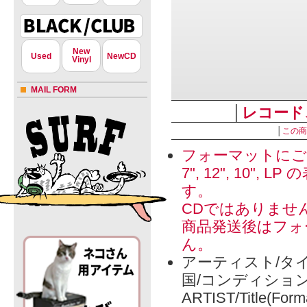
New
Used
NewCD
Vinyl
MAIL FORM
│
レコード
│
この商
フォーマットにご
7", 12", 1
す。
CDではありませ
商品発送後はフォ
ん。
アーティスト/タイ
国/コンディショ
ARTIST/Title(Form