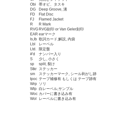
Obi
帯オビ、タスキ
DG
Deep Groove, 溝
FD
Flat Disc
FJ
Flamed Jacket
R
R Mark
RVG
RVG刻印 or Van Geler刻印
EAR
earマーク
Is,Ib
歌詞カード,解説, 内袋
Lbl
レーベル
Ltd.
限定盤
#'d
ナンバー入り
S
少し, 小さく
sp
split, 裂け
Stkr
ステッカー
sm
ステッカーマーク, シール剥がし跡
tpoc
テープ補修有 もしくは テープ跡有
Wrp
ソリ
Wlp
白レーベル,サンプル
Woc
カバーに書き込み有
Wol
レーベルに書き込み有