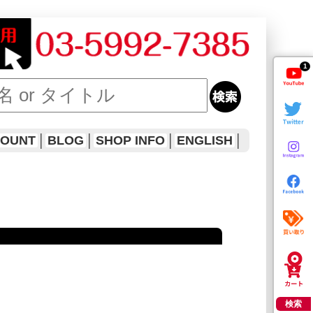
1
COUNT
│
BLOG
│
SHOP INFO
│
ENGLISH
│
検索