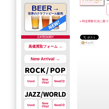
BEER→
世界のクラフトビール販売
» 特定商取引法に基づ
CATEGORY
高価買取フォーム →
New Arrival →
New
Used
NewCD
Vinyl
New
Used
NewCD
Vinyl