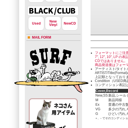
New
Used
NewCD
Vinyl
MAIL FORM
フォーマットにご注
7", 12", 10"
CDではありません。
商品発送後はフォー
アーティスト/タイト
ARTIST/Title(Format
上記順となっており
Condition（U
コンディション表記は
Cover,Record
New,SS
新品,シール
M
新品同様
Ex
普通の中古盤
VG
多少の汚れ,
G
ひどい汚れ,
＋, －でそのコンディシ