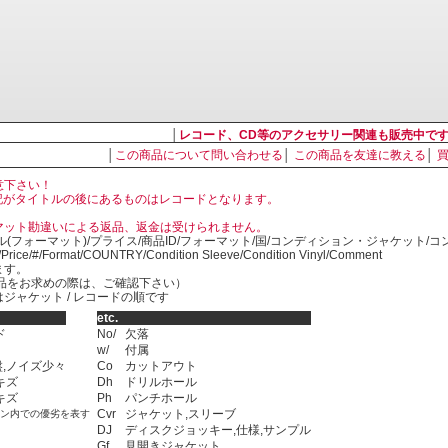
│
レコード、CD等のアクセサリー関連も販売中で
│
この商品について問い合わせる
│
この商品を友達に教える
│
意下さい！
, LP の表記がタイトルの後にあるものはレコードとなります。
マット勘違いによる返品、返金は受けられません。
ル(フォーマット)/プライス/商品ID/フォーマット/国/コンディション・ジャケット/
)/Price/#/Format/COUNTRY/Condition Sleeve/Condition Vinyl/Comment
ます。
SED商品をお求めの際は、ご確認下さい）
ジャケット / レコードの順です
etc.
ド
No/
欠落
w/
付属
,ノイズ少々
Co
カットアウト
キズ
Dh
ドリルホール
キズ
Ph
パンチホール
Cvr
ジャケット,スリーブ
ョン内での優劣を表す
DJ
ディスクジョッキー,仕様,サンプル
Gf
見開きジャケット