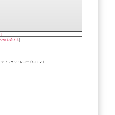
す！
│
買い物を続ける
│
コンディション・レコード/コメント