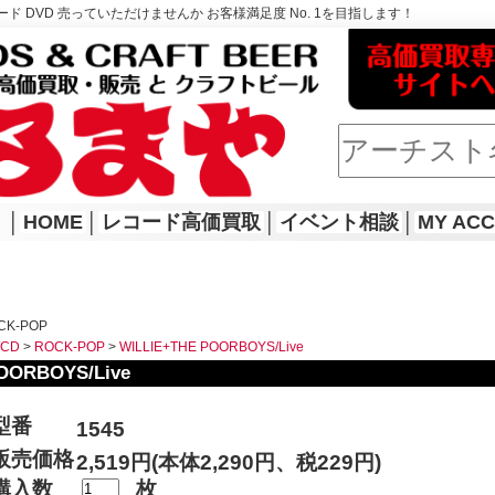
ド DVD 売っていただけませんか お客様満足度 No. 1を目指します！
│
HOME
│
レコード高価買取
│
イベント相談
│
MY AC
CK-POP
WCD
>
ROCK-POP
>
WILLIE+THE POORBOYS/Live
OORBOYS/Live
型番
1545
販売価格
2,519円(本体2,290円、税229円)
購入数
枚