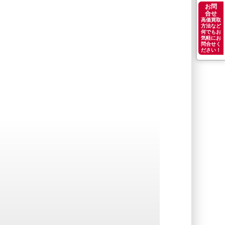
お問
合せ
高価買取
方法など
何でもお
気軽にお
問合せく
ださい！