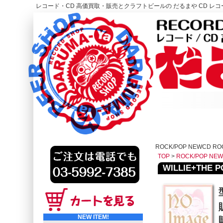
レコード・CD 高価買取・販売とクラフトビールの だるまや CD レコー
レコード高価買取はこちら
HOME
ROCK/POP NEWCD RO
TOP
>
ROCK/POP NE
WILLIE+THE P
NEW ITEM!