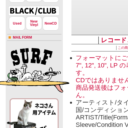
New
Used
NewCD
Vinyl
MAIL FORM
│
レコード
│
この商
フォーマットにご
7", 12", 1
す。
CDではありませ
商品発送後はフォ
ん。
アーティスト/タイ
国/コンディショ
ARTIST/Title(Form
Sleeve/Condition 