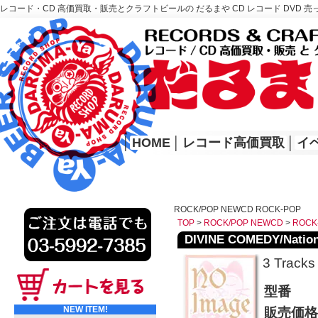
レコード・CD 高価買取・販売とクラフトビールの だるまや CD レコード DVD 売
レコード高価買取はこちら
HOME
│
HOME
│
レコード高価買取
│
イ
ROCK/POP NEWCD ROCK-POP
TOP
>
ROCK/POP NEWCD
>
ROCK
DIVINE COMEDY/Nation
3 Tracks
型番
NEW ITEM!
販売価格