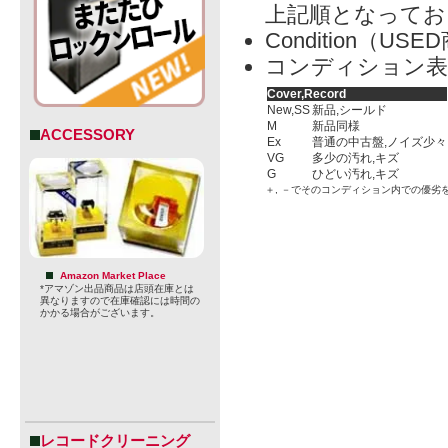
上記順となってお
Condition（
コンディション表
Cover,Record
New,SS
新品,シールド
M
新品同様
ACCESSORY
Ex
普通の中古盤,ノイズ少々
VG
多少の汚れ,キズ
G
ひどい汚れ,キズ
＋, －でそのコンディション内での優劣
Amazon Market Place
*アマゾン出品商品は店頭在庫とは
異なりますので在庫確認には時間の
かかる場合がございます。
レコードクリーニング