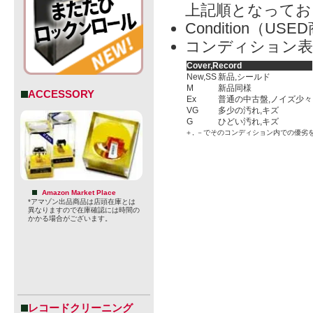
上記順となってお
Condition（
コンディション表
Cover,Record
New,SS
新品,シールド
M
新品同様
ACCESSORY
Ex
普通の中古盤,ノイズ少々
VG
多少の汚れ,キズ
G
ひどい汚れ,キズ
＋, －でそのコンディション内での優劣
Amazon Market Place
*アマゾン出品商品は店頭在庫とは
異なりますので在庫確認には時間の
かかる場合がございます。
レコードクリーニング