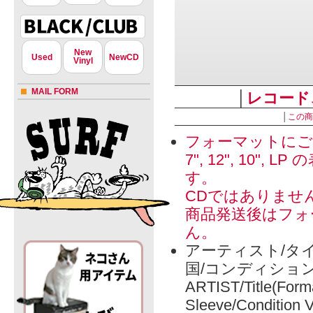
New
Used
NewCD
Vinyl
MAIL FORM
│
レコード
│
この商
フォーマットにご
7", 12", 1
す。
CDではありませ
商品発送後はフォ
ん。
アーティスト/タイ
国/コンディショ
ARTIST/Title(Form
Sleeve/Condition 