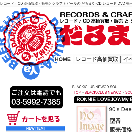
レコード・CD 高価買取・販売とクラフトビールの だるまや CD レコード DVD 売
レコード高価買取はこちら
HOME
│
HOME
│
レコード高価買取
│
イ
BLACK/CLUB NEWCD SOUL
TOP
>
BLACK/CLUB NEWCD
>
SO
RONNIE LOVEJOY/My Ba
90's De
型番
NEW ITEM!
販売価格