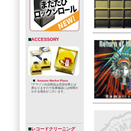
ACCESSORY
Amazon Market Place
*アマゾン出品商品は店頭在庫とは
異なりますので在庫確認には時間の
かかる場合がございます。
レコードクリーニング