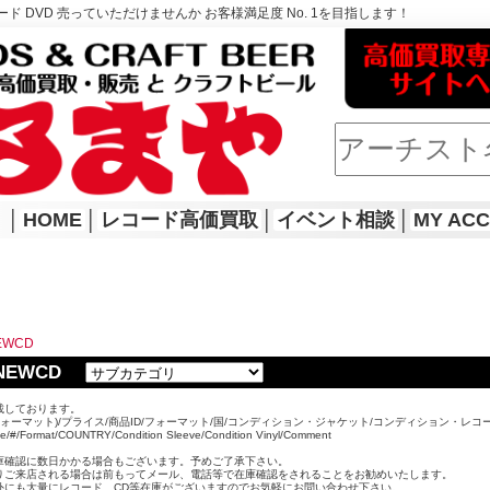
ド DVD 売っていただけませんか お客様満足度 No. 1を目指します！
│
HOME
│
レコード高価買取
│
イベント相談
│
MY AC
EWCD
B NEWCD
載しております。
ォーマット)/プライス/商品ID/フォーマット/国/コンディション・ジャケット/コンディション・レコ
ice/#/Format/COUNTRY/Condition Sleeve/Condition Vinyl/Comment
。
庫確認に数日かかる場合もございます。予めご了承下さい。
りご来店される場合は前もってメール、電話等で在庫確認をされることをお勧めいたします。
外にも大量にレコード、CD等在庫がございますのでお気軽にお問い合わせ下さい。