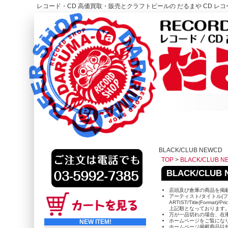
レコード・CD 高価買取・販売とクラフトビールの だるまや CD レコー
レコード高価買取はこちら
HOME
BLACK/CLUB NEWCD
TOP
>
BLACK/CLUB N
BLACK/CLU
店頭及び倉庫の商品を掲
アーティスト/タイトル(フ
ARTIST/Title(Format)/Pr
上記順となっております
万が一品切れの場合、在
ホームページをご覧にな
NEW ITEM!
ホームページ掲載商品以