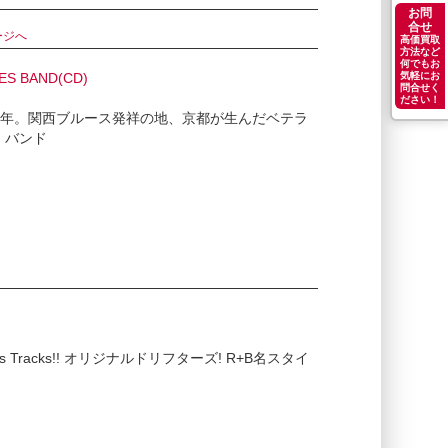
お問
合せ
ージへ
高価買取
方法など
何でもお
S BAND(CD)
気軽にお
問合せく
ださい！
1015 / 結成15年。関西ブルース発祥の地、京都が生んだベテラ
・バンド
/ 4Bonus Tracks!! オリジナルドリフターズ! R+B名スタイ