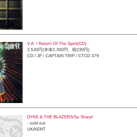
V.A. / Return Of The Spirit(CD)
2,530円(本体2,300円、税230円)
CD / JP / CAPTAIN TRIP / CTCD 379
DYKE & THE BLAZERS/So Sharp!
- sold out
UK/KENT