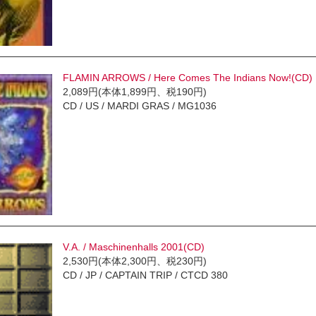
FLAMIN ARROWS / Here Comes The Indians Now!(CD)
2,089円(本体1,899円、税190円)
CD / US / MARDI GRAS / MG1036
V.A. / Maschinenhalls 2001(CD)
2,530円(本体2,300円、税230円)
CD / JP / CAPTAIN TRIP / CTCD 380