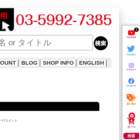
1
COUNT
│
BLOG
│
SHOP INFO
│
ENGLISH
│
ード/コメント
検索