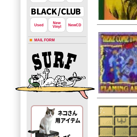
New
Used
NewCD
Vinyl
MAIL FORM