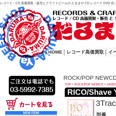
レコード・CD 高価買取・販売とクラフトビールの だるまや CD レコード DVD 売
レコード高価買取はこちら
HOME
│
HOME
│
レコード高価買取
│
イ
ROCK/POP NEWCD
TOP
>
ROCK/POP NEWCD
>
UK90
RICO/Shave 
3Trac
NEW ITEM!
型番