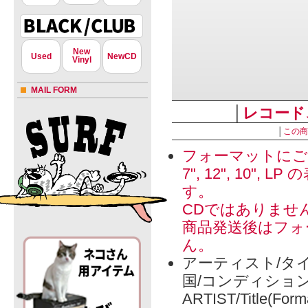
New
Used
NewCD
Vinyl
MAIL FORM
│
レコード
│
この商
フォーマットにご
7", 12", 1
す。
CDではありませ
商品発送後はフォ
ん。
アーティスト/タイ
国/コンディショ
ARTIST/Title(Form