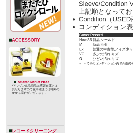
Sleeve/Condition 
上記順となってお
Condition（
コンディション表
Cover,Record
ACCESSORY
New,SS
新品,シールド
M
新品同様
Ex
普通の中古盤,ノイズ少々
VG
多少の汚れ,キズ
G
ひどい汚れ,キズ
＋, －でそのコンディション内での優劣
Amazon Market Place
*アマゾン出品商品は店頭在庫とは
異なりますので在庫確認には時間の
かかる場合がございます。
レコードクリーニング