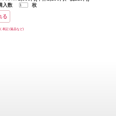
購入数
枚
く表記 (返品など)