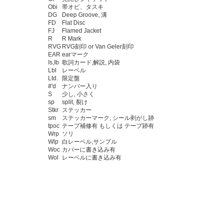
Obi
帯オビ、タスキ
DG
Deep Groove, 溝
FD
Flat Disc
FJ
Flamed Jacket
R
R Mark
RVG
RVG刻印 or Van Geler刻印
EAR
earマーク
Is,Ib
歌詞カード,解説, 内袋
Lbl
レーベル
Ltd.
限定盤
#'d
ナンバー入り
S
少し, 小さく
sp
split, 裂け
Stkr
ステッカー
sm
ステッカーマーク, シール剥がし跡
tpoc
テープ補修有 もしくは テープ跡有
Wrp
ソリ
Wlp
白レーベル,サンプル
Woc
カバーに書き込み有
Wol
レーベルに書き込み有