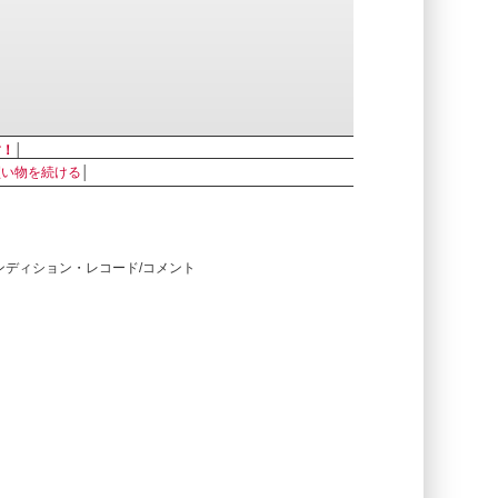
す！
│
買い物を続ける
│
コンディション・レコード/コメント