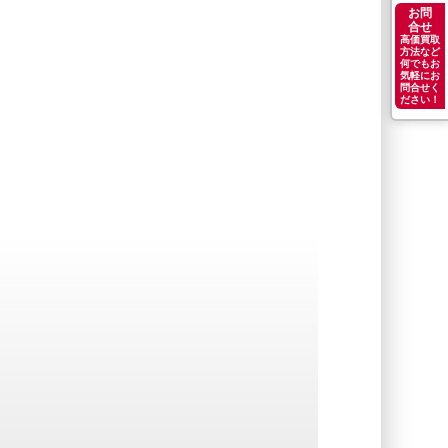
お問
合せ
高価買取
方法など
何でもお
気軽にお
問合せく
ださい！