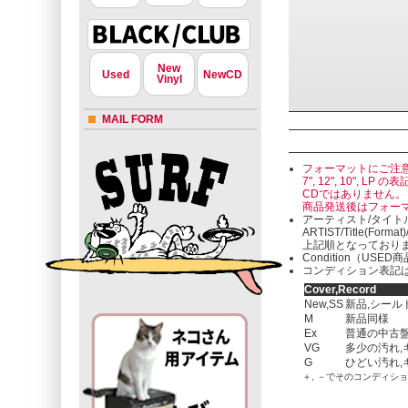
New
Used
NewCD
Vinyl
MAIL FORM
フォーマットにご注
7", 12", 10"
CDではありません。
商品発送後はフォー
アーティスト/タイト
ARTIST/Title(Format
上記順となっており
Condition（U
コンディション表記は
Cover,Record
New,SS
新品,シール
M
新品同様
Ex
普通の中古盤
VG
多少の汚れ,
G
ひどい汚れ,
＋, －でそのコンディシ