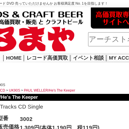
ド DVD 売っていただけませんか お客様満足度 No. 1を目指します！
│
HOME
│
レコード高価買取
│
イベント相談
│
MY AC
90S
WCD
>
UK90S
>
PAUL WELLER/He's The Keeper
He's The Keeper
Tracks CD Single
型番
3002
販売価格
1,309円(本体1,190円、税119円)