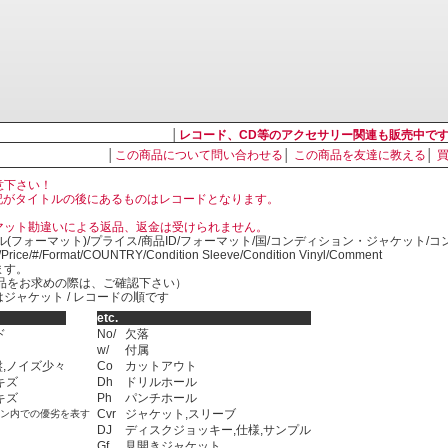
│
レコード、CD等のアクセサリー関連も販売中で
│
この商品について問い合わせる
│
この商品を友達に教える
│
意下さい！
, LP の表記がタイトルの後にあるものはレコードとなります。
マット勘違いによる返品、返金は受けられません。
ル(フォーマット)/プライス/商品ID/フォーマット/国/コンディション・ジャケット/
)/Price/#/Format/COUNTRY/Condition Sleeve/Condition Vinyl/Comment
ます。
SED商品をお求めの際は、ご確認下さい）
ジャケット / レコードの順です
etc.
ド
No/
欠落
w/
付属
,ノイズ少々
Co
カットアウト
キズ
Dh
ドリルホール
キズ
Ph
パンチホール
Cvr
ジャケット,スリーブ
ョン内での優劣を表す
DJ
ディスクジョッキー,仕様,サンプル
Gf
見開きジャケット