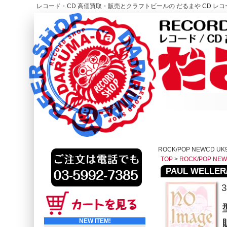
レコード・CD 高価買取・販売とクラフトビールの だるまや CD レコー
レコード高価買取はこちら
HOME
ROCK/POP NEWCD UK
TOP
>
ROCK/POP NE
PAUL WELLER/
3
NEW ITEM!