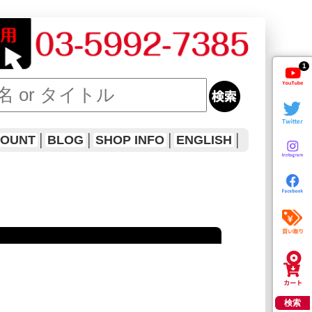
1
COUNT
│
BLOG
│
SHOP INFO
│
ENGLISH
│
検索