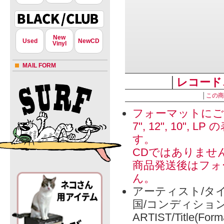
New
Used
NewCD
Vinyl
MAIL FORM
│
レコード
│
この商
フォーマットにご
7", 12", 1
す。
CDではありませ
商品発送後はフォ
ん。
アーティスト/タイ
国/コンディショ
ARTIST/Title(Form