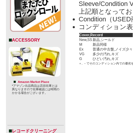
Sleeve/Condition 
上記順となってお
Condition（
コンディション表
Cover,Record
ACCESSORY
New,SS
新品,シールド
M
新品同様
Ex
普通の中古盤,ノイズ少々
VG
多少の汚れ,キズ
G
ひどい汚れ,キズ
＋, －でそのコンディション内での優劣
Amazon Market Place
*アマゾン出品商品は店頭在庫とは
異なりますので在庫確認には時間の
かかる場合がございます。
レコードクリーニング