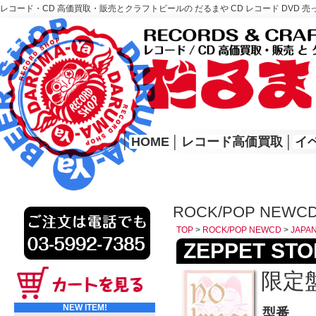
レコード・CD 高価買取・販売とクラフトビールの だるまや CD レコード DVD 売
レコード高価買取はこちら
HOME
│
HOME
│
レコード高価買取
│
イ
ROCK/POP NEW
TOP
>
ROCK/POP NEWCD
>
JAP
ZEPPET STOR
限定盤
NEW ITEM!
型番