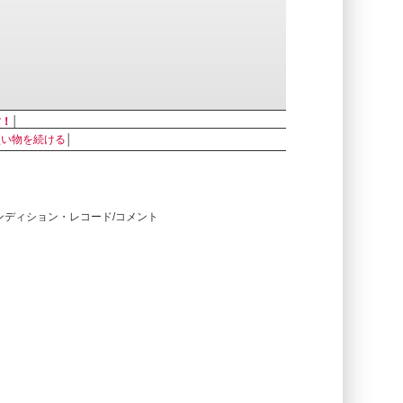
す！
│
買い物を続ける
│
コンディション・レコード/コメント