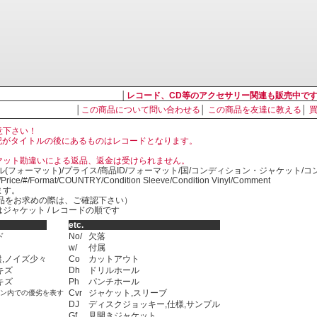
│
レコード、CD等のアクセサリー関連も販売中で
│
この商品について問い合わせる
│
この商品を友達に教える
│
意下さい！
, LP の表記がタイトルの後にあるものはレコードとなります。
マット勘違いによる返品、返金は受けられません。
ル(フォーマット)/プライス/商品ID/フォーマット/国/コンディション・ジャケット/
)/Price/#/Format/COUNTRY/Condition Sleeve/Condition Vinyl/Comment
ます。
SED商品をお求めの際は、ご確認下さい）
ジャケット / レコードの順です
etc.
ド
No/
欠落
w/
付属
,ノイズ少々
Co
カットアウト
キズ
Dh
ドリルホール
キズ
Ph
パンチホール
Cvr
ジャケット,スリーブ
ョン内での優劣を表す
DJ
ディスクジョッキー,仕様,サンプル
Gf
見開きジャケット