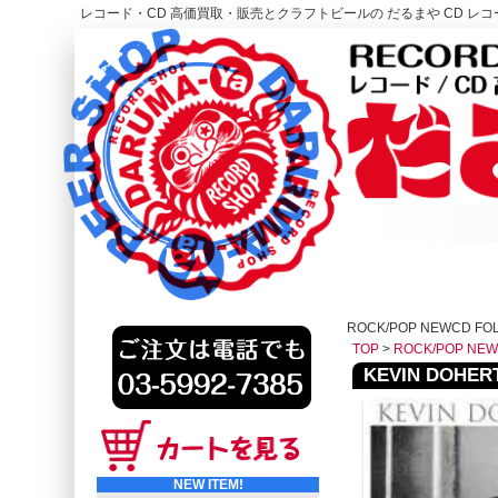
レコード・CD 高価買取・販売とクラフトビールの だるまや CD レコー
レコード高価買取はこちら
HOME
ROCK/POP NEWCD FO
TOP
>
ROCK/POP NE
KEVIN DOHERT
NEW ITEM!