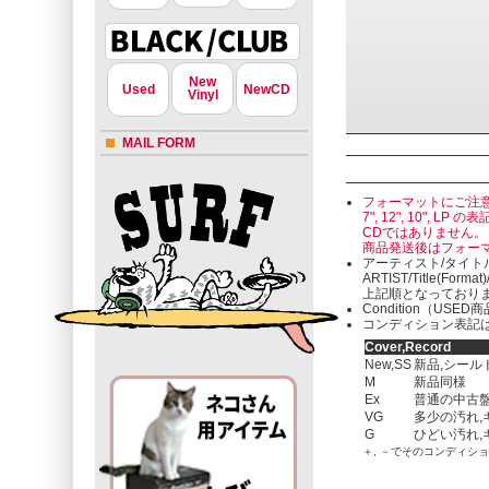
New
Used
NewCD
Vinyl
MAIL FORM
フォーマットにご注
7", 12", 10"
CDではありません。
商品発送後はフォー
アーティスト/タイト
ARTIST/Title(Format
上記順となっており
Condition（U
コンディション表記は
Cover,Record
New,SS
新品,シール
M
新品同様
Ex
普通の中古盤
VG
多少の汚れ,
G
ひどい汚れ,
＋, －でそのコンディシ