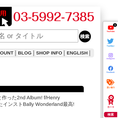
1
COUNT
│
BLOG
│
SHOP INFO
│
ENGLISH
│
nd Album! f/Henry
インストBally Wonderland最高!
検索