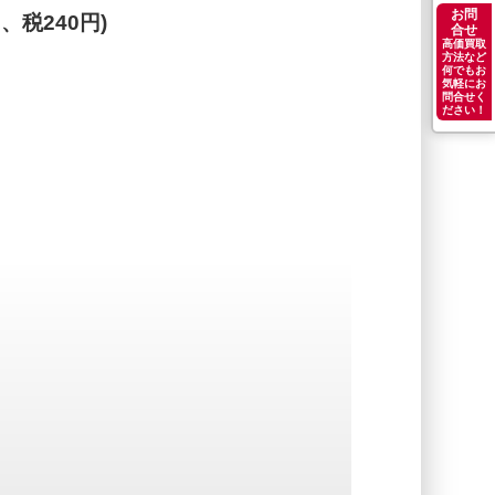
お問
円、税240円)
合せ
高価買取
方法など
何でもお
気軽にお
問合せく
ださい！