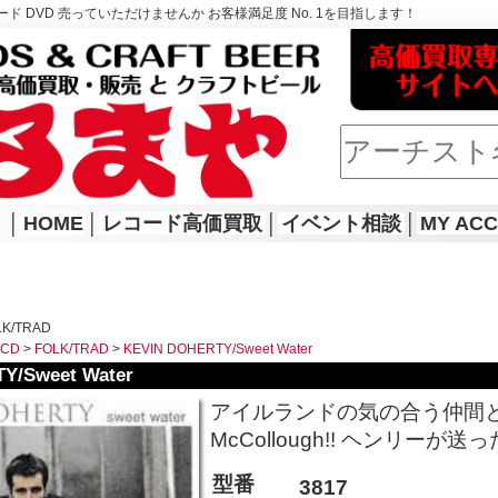
ド DVD 売っていただけませんか お客様満足度 No. 1を目指します！
│
HOME
│
レコード高価買取
│
イベント相談
│
MY AC
LK/TRAD
WCD
>
FOLK/TRAD
>
KEVIN DOHERTY/Sweet Water
Y/Sweet Water
アイルランドの気の合う仲間と作った2
McCollough!! ヘンリーが送った
型番
3817