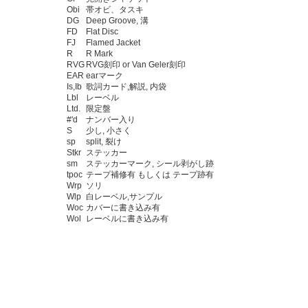
Obi
帯オビ、タスキ
DG
Deep Groove, 溝
FD
Flat Disc
FJ
Flamed Jacket
R
R Mark
RVG
RVG刻印 or Van Geler刻印
EAR
earマーク
Is,Ib
歌詞カード,解説, 内袋
Lbl
レーベル
Ltd.
限定盤
#'d
ナンバー入り
S
少し, 小さく
sp
split, 裂け
Stkr
ステッカー
sm
ステッカーマーク, シール剥がし跡
tpoc
テープ補修有 もしくは テープ跡有
Wrp
ソリ
Wlp
白レーベル,サンプル
Woc
カバーに書き込み有
Wol
レーベルに書き込み有