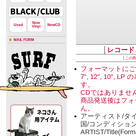
New
Used
NewCD
Vinyl
MAIL FORM
│
レコード
│
この商
フォーマットにご
7", 12", 1
す。
CDではありませ
商品発送後はフォ
ん。
アーティスト/タイ
国/コンディショ
ARTIST/Title(Form