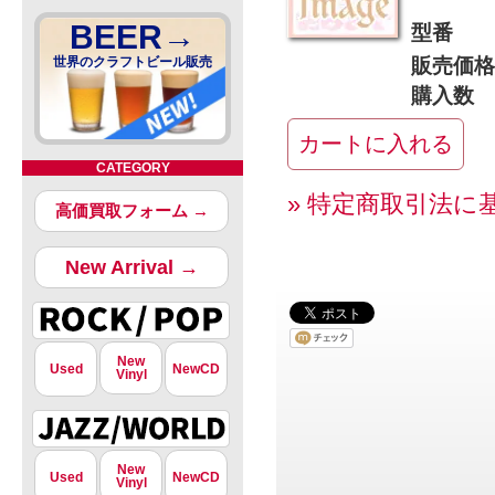
BEER→
型番
世界のクラフトビール販売
販売価格
購入数
CATEGORY
» 特定商取引法に
高価買取フォーム →
New Arrival →
New
Used
NewCD
Vinyl
New
Used
NewCD
Vinyl