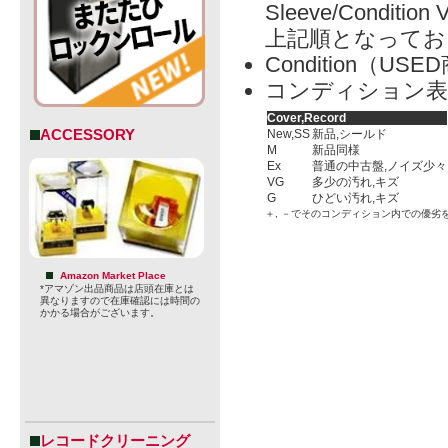
Sleeve/Condition 
上記順となってお
Condition（
コンディション表
Cover,Record
ACCESSORY
New,SS
新品,シールド
M
新品同様
Ex
普通の中古盤,ノイズ少々
VG
多少の汚れ,キズ
G
ひどい汚れ,キズ
＋, －でそのコンディション内での優劣
Amazon Market Place
*アマゾン出品商品は店頭在庫とは
異なりますので在庫確認には時間の
かかる場合がございます。
レコードクリーニング