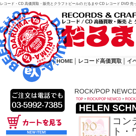
レコード・CD 高価買取・販売とクラフトビールの だるまや CD レコード DVD 売
レコード高価買取はこちら
HOME
│
HOME
│
レコード高価買取
│
イ
ROCK/POP NEWCD
TOP
>
ROCK/POP NEWCD
>
ROCK
HELEN SCHNE
コン
ト・
NEW ITEM!