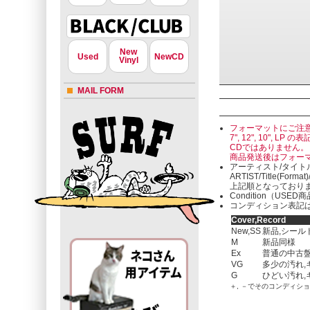
New
Used
NewCD
Vinyl
MAIL FORM
フォーマットにご注
7", 12", 10"
CDではありません。
商品発送後はフォー
アーティスト/タイト
ARTIST/Title(Format
上記順となっており
Condition（U
コンディション表記は
Cover,Record
New,SS
新品,シール
M
新品同様
Ex
普通の中古盤
VG
多少の汚れ,
G
ひどい汚れ,
＋, －でそのコンディシ