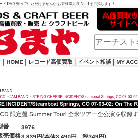
ド DVD 売っていただけませんか お客様満足度 No. 1を目指します！
│
HOME
│
レコード高価買取
│
イベント相談
│
MY AC
M BAND
WCD
>
JAM BAND
>
STRING CHEESE INCIDENT/Steamboat Springs, CO 07-03-02
 INCIDENT/Steamboat Springs, CO 07-03-02: On The 
3CD 限定盤 Summer Tour! 全米ツアー全公演を収
型番
3976
販売価格
3,839円(本体3,490円、税349円)