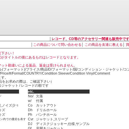
│
レコード、CD等のアクセサリー関連も販売中で
│
この商品について問い合わせる
│
この商品を友達に教える
│
意下さい！
, LP の表記がタイトルの後にあるものはレコードとなります。
マット勘違いによる返品、返金は受けられません。
ル(フォーマット)/プライス/商品ID/フォーマット/国/コンディション・ジャケット/
)/Price/#/Format/COUNTRY/Condition Sleeve/Condition Vinyl/Comment
ます。
SED商品をお求めの際は、ご確認下さい）
ジャケット / レコードの順です
etc.
ド
No/
欠落
w/
付属
,ノイズ少々
Co
カットアウト
キズ
Dh
ドリルホール
キズ
Ph
パンチホール
Cvr
ジャケット,スリーブ
ョン内での優劣を表す
DJ
ディスクジョッキー,仕様,サンプル
Gf
見開きジャケット