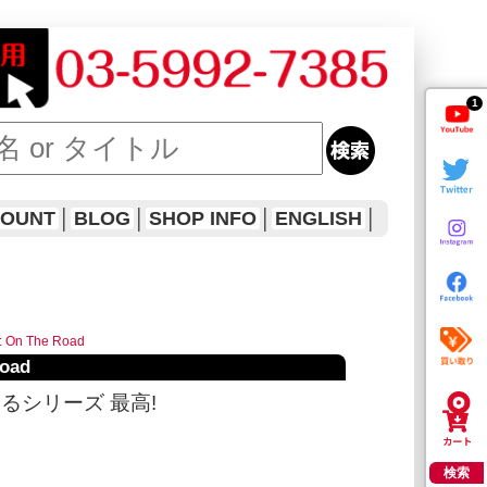
1
COUNT
│
BLOG
│
SHOP INFO
│
ENGLISH
│
: On The Road
Road
録するシリーズ 最高!
検索