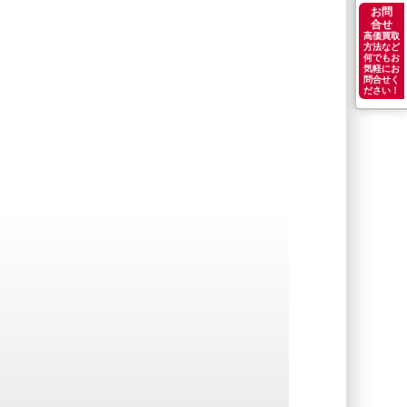
お問
合せ
高価買取
方法など
何でもお
気軽にお
問合せく
ださい！