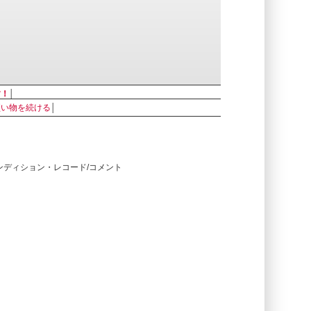
す！
│
買い物を続ける
│
コンディション・レコード/コメント