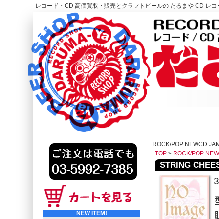
レコード・CD 高価買取・販売とクラフトビールの だるまや CD レコー
レコード高価買取はこちら
HOME
ROCK/POP NEWCD JA
TOP
>
ROCK/POP NE
STRING CHEESE
NEW ITEM!