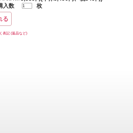
購入数
枚
く表記 (返品など)