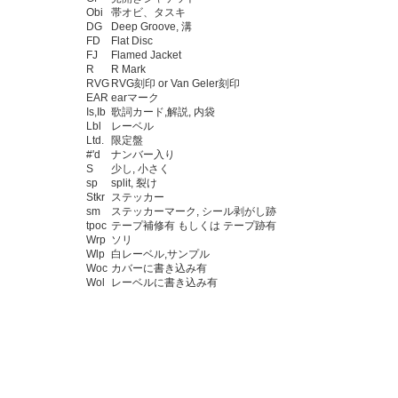
Obi
帯オビ、タスキ
DG
Deep Groove, 溝
FD
Flat Disc
FJ
Flamed Jacket
R
R Mark
RVG
RVG刻印 or Van Geler刻印
EAR
earマーク
Is,Ib
歌詞カード,解説, 内袋
Lbl
レーベル
Ltd.
限定盤
#'d
ナンバー入り
S
少し, 小さく
sp
split, 裂け
Stkr
ステッカー
sm
ステッカーマーク, シール剥がし跡
tpoc
テープ補修有 もしくは テープ跡有
Wrp
ソリ
Wlp
白レーベル,サンプル
Woc
カバーに書き込み有
Wol
レーベルに書き込み有