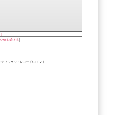
す！
│
買い物を続ける
│
コンディション・レコード/コメント