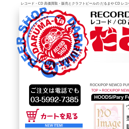
レコード・CD 高価買取・販売とクラフトビールの だるまや CD レコー
レコード高価買取はこちら
HOME
ROCK/POP NEWCD PU
TOP
>
ROCK/POP NE
HOODS/Pary Fo
NEW ITEM!