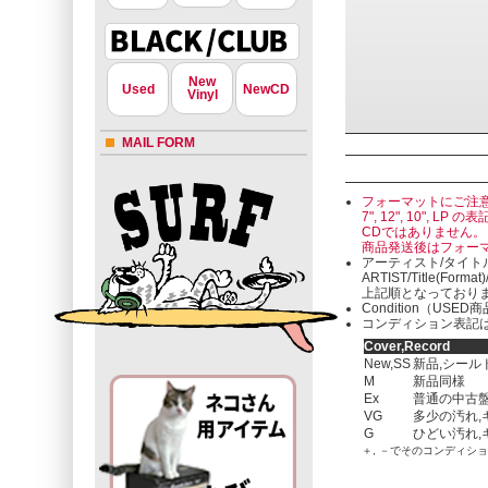
New
Used
NewCD
Vinyl
MAIL FORM
フォーマットにご注
7", 12", 10"
CDではありません。
商品発送後はフォー
アーティスト/タイト
ARTIST/Title(Format
上記順となっており
Condition（U
コンディション表記は
Cover,Record
New,SS
新品,シール
M
新品同様
Ex
普通の中古盤
VG
多少の汚れ,
G
ひどい汚れ,
＋, －でそのコンディシ