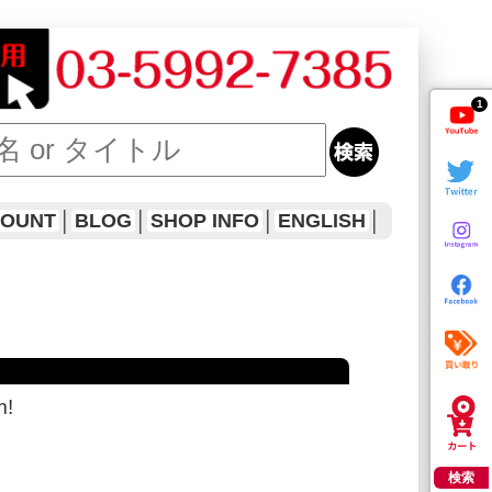
1
COUNT
│
BLOG
│
SHOP INFO
│
ENGLISH
│
!
検索