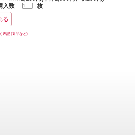
購入数
枚
く表記 (返品など)