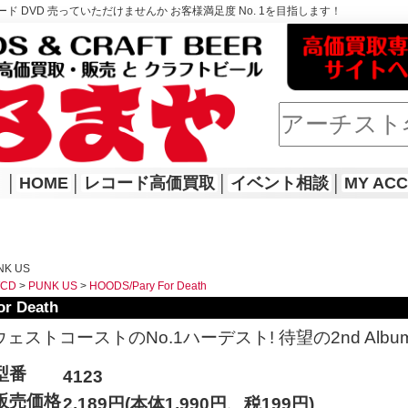
ド DVD 売っていただけませんか お客様満足度 No. 1を目指します！
│
HOME
│
レコード高価買取
│
イベント相談
│
MY AC
NK US
WCD
>
PUNK US
>
HOODS/Pary For Death
r Death
ウェストコーストのNo.1ハーデスト! 待望の2nd Album
型番
4123
販売価格
2,189円(本体1,990円、税199円)