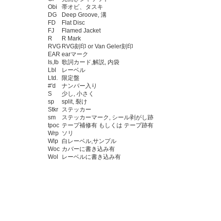
Obi
帯オビ、タスキ
DG
Deep Groove, 溝
FD
Flat Disc
FJ
Flamed Jacket
R
R Mark
RVG
RVG刻印 or Van Geler刻印
EAR
earマーク
Is,Ib
歌詞カード,解説, 内袋
Lbl
レーベル
Ltd.
限定盤
#'d
ナンバー入り
S
少し, 小さく
sp
split, 裂け
Stkr
ステッカー
sm
ステッカーマーク, シール剥がし跡
tpoc
テープ補修有 もしくは テープ跡有
Wrp
ソリ
Wlp
白レーベル,サンプル
Woc
カバーに書き込み有
Wol
レーベルに書き込み有