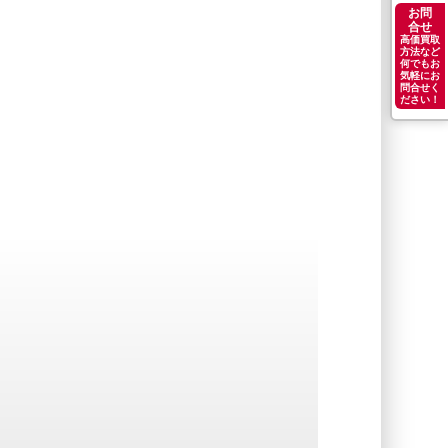
お問
合せ
高価買取
方法など
何でもお
気軽にお
問合せく
ださい！