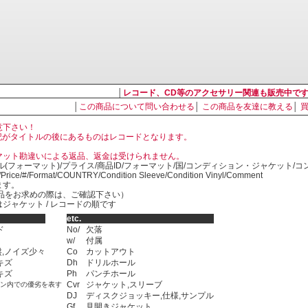
│
レコード、CD等のアクセサリー関連も販売中で
│
この商品について問い合わせる
│
この商品を友達に教える
│
意下さい！
, LP の表記がタイトルの後にあるものはレコードとなります。
マット勘違いによる返品、返金は受けられません。
ル(フォーマット)/プライス/商品ID/フォーマット/国/コンディション・ジャケット/
)/Price/#/Format/COUNTRY/Condition Sleeve/Condition Vinyl/Comment
ます。
SED商品をお求めの際は、ご確認下さい）
ジャケット / レコードの順です
etc.
ド
No/
欠落
w/
付属
,ノイズ少々
Co
カットアウト
キズ
Dh
ドリルホール
キズ
Ph
パンチホール
Cvr
ジャケット,スリーブ
ョン内での優劣を表す
DJ
ディスクジョッキー,仕様,サンプル
Gf
見開きジャケット