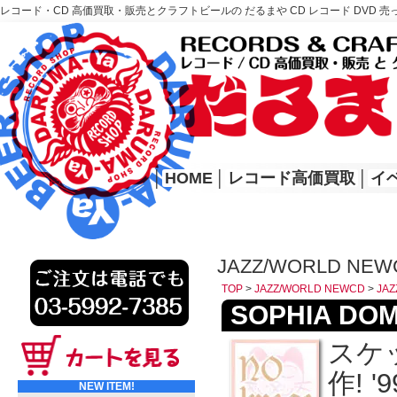
レコード・CD 高価買取・販売とクラフトビールの だるまや CD レコード DVD 売
レコード高価買取はこちら
HOME
│
HOME
│
レコード高価買取
│
イ
JAZZ/WORLD NEWC
TOP
>
JAZZ/WORLD NEWCD
>
JAZ
SOPHIA DOM
スケ
作! 
NEW ITEM!