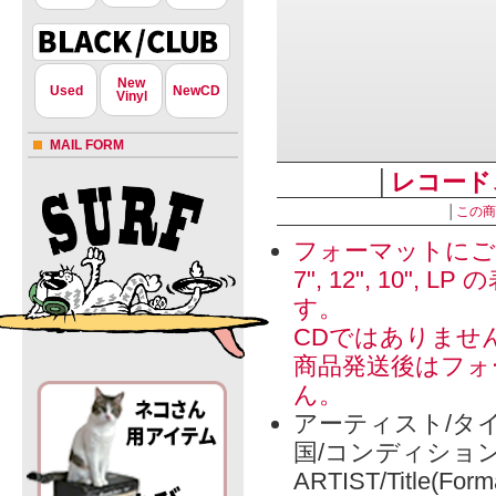
New
Used
NewCD
Vinyl
MAIL FORM
│
レコード
│
この商
フォーマットにご
7", 12", 1
す。
CDではありませ
商品発送後はフォ
ん。
アーティスト/タイ
国/コンディショ
ARTIST/Title(Form