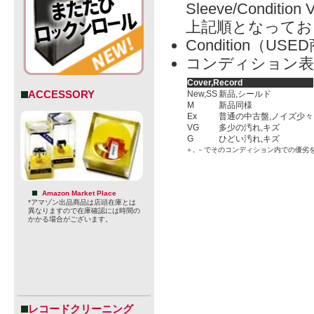
Sleeve/Condition 
上記順となってお
Condition（
コンディション表
Cover,Record
ACCESSORY
New,SS
新品,シールド
M
新品同様
Ex
普通の中古盤,ノイズ少々
VG
多少の汚れ,キズ
G
ひどい汚れ,キズ
＋, －でそのコンディション内での優劣
Amazon Market Place
*アマゾン出品商品は店頭在庫とは
異なりますので在庫確認には時間の
かかる場合がございます。
レコードクリーニング