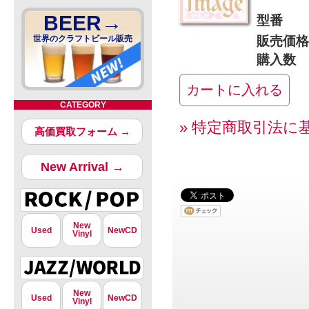
BEER→
型番
世界のクラフトビール販売
販売価格
購入数
CATEGORY
» 特定商取引法に
高価買取フォーム →
New Arrival →
New
Used
NewCD
Vinyl
New
Used
NewCD
Vinyl