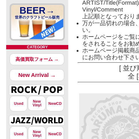
ARTIST/Title(Format
BEER→
Vinyl/Comment
上記順となっており
世界のクラフトビール販売
万が一品切れの場合
い。
ホームページをご覧
をされることをお勧
CATEGORY
ホームページ掲載商
にお問い合わせ下さ
高価買取フォーム →
[ 並び
New Arrival →
全 
New
Used
NewCD
Vinyl
New
Used
NewCD
Vinyl