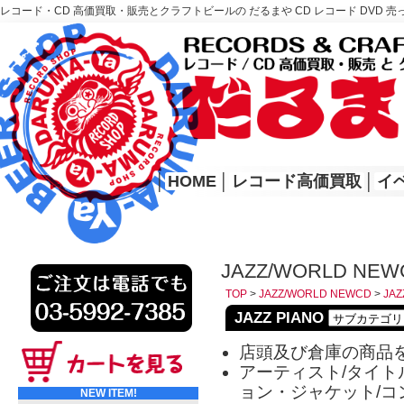
レコード・CD 高価買取・販売とクラフトビールの だるまや CD レコード DVD 売
レコード高価買取はこちら
HOME
│
HOME
│
レコード高価買取
│
イ
JAZZ/WORLD NEWC
TOP
>
JAZZ/WORLD NEWCD
>
JAZ
JAZZ PIANO
店頭及び倉庫の商品
アーティスト/タイトル
ョン・ジャケット/コ
NEW ITEM!