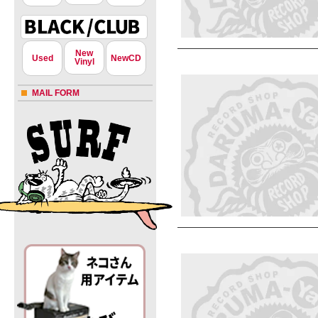
New
Used
NewCD
Vinyl
MAIL FORM