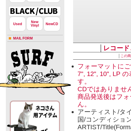
New
Used
NewCD
Vinyl
MAIL FORM
│
レコード
│
この商
フォーマットにご
7", 12", 1
す。
CDではありませ
商品発送後はフォ
ん。
アーティスト/タイ
国/コンディショ
ARTIST/Title(Form