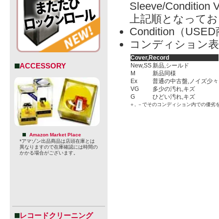
Sleeve/Condition 
上記順となってお
Condition（
コンディション表
Cover,Record
ACCESSORY
New,SS
新品,シールド
M
新品同様
Ex
普通の中古盤,ノイズ少々
VG
多少の汚れ,キズ
G
ひどい汚れ,キズ
＋, －でそのコンディション内での優劣
Amazon Market Place
*アマゾン出品商品は店頭在庫とは
異なりますので在庫確認には時間の
かかる場合がございます。
レコードクリーニング