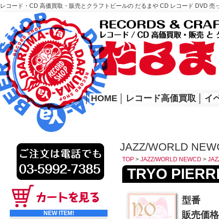
レコード・CD 高価買取・販売とクラフトビールの だるまや CD レコード DVD 売
レコード高価買取はこちら
HOME
│
HOME
│
レコード高価買取
│
イ
JAZZ/WORLD NEWC
TOP
>
JAZZ/WORLD NEWCD
>
JAZ
TRYO PIERRE
型番
NEW ITEM!
販売価格