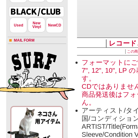
New
Used
NewCD
Vinyl
MAIL FORM
│
レコード
│
この商
フォーマットにご
7", 12", 1
す。
CDではありませ
商品発送後はフォ
ん。
アーティスト/タイ
国/コンディショ
ARTIST/Title(Form
Sleeve/Condition 