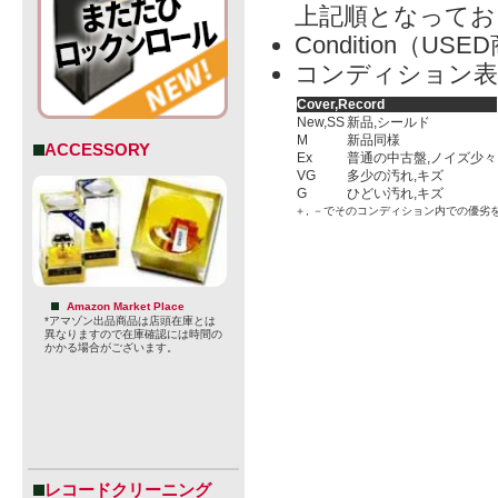
上記順となってお
Condition（
コンディション表
Cover,Record
New,SS
新品,シールド
M
新品同様
ACCESSORY
Ex
普通の中古盤,ノイズ少々
VG
多少の汚れ,キズ
G
ひどい汚れ,キズ
＋, －でそのコンディション内での優劣
Amazon Market Place
*アマゾン出品商品は店頭在庫とは
異なりますので在庫確認には時間の
かかる場合がございます。
レコードクリーニング