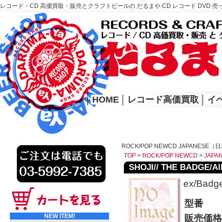
レコード・CD 高価買取・販売とクラフトビールの だるまや CD レコード DVD 売
レコード高価買取はこちら
HOME
│
HOME
│
レコード高価買取
│
イ
ROCK/POP NEWCD JAPANESE
TOP
>
ROCK/POP NEWCD
>
JAP
SHOJI// THE BADGE/All
ex/Badg
型番
NEW ITEM!
販売価格