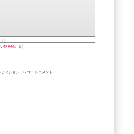
す！
│
買い物を続ける
│
コンディション・レコード/コメント