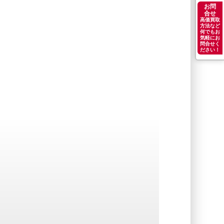
お問
合せ
高価買取
方法など
何でもお
気軽にお
問合せく
ださい！