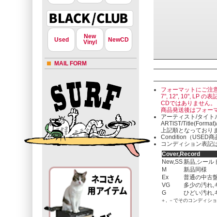
New
Used
NewCD
Vinyl
MAIL FORM
フォーマットにご注
7", 12", 10"
CDではありません。
商品発送後はフォー
アーティスト/タイト
ARTIST/Title(Format
上記順となっており
Condition（U
コンディション表記は
Cover,Record
New,SS
新品,シール
M
新品同様
Ex
普通の中古盤
VG
多少の汚れ,
G
ひどい汚れ,
＋, －でそのコンディシ