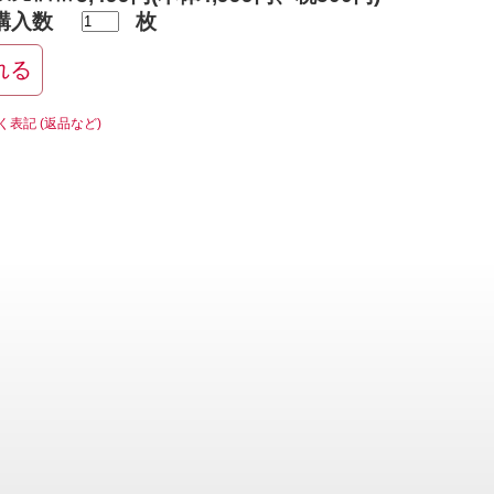
購入数
枚
く表記 (返品など)