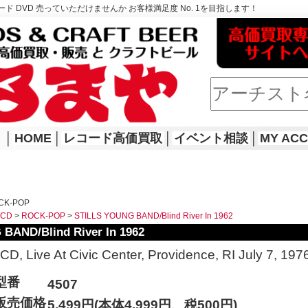
ド DVD 売っていただけませんか お客様満足度 No. 1を目指します！
│
HOME
│
レコード高価買取
│
イベント相談
│
MY AC
CK-POP
WCD
>
ROCK-POP
>
STILLS YOUNG BAND/Blind River In 1962
BAND/Blind River In 1962
CD, Live At Civic Center, Providence, RI July 7, 197
型番
4507
販売価格
5,499円(本体4,999円、税500円)