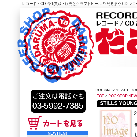
レコード・CD 高価買取・販売とクラフトビールの だるまや CD レコー
レコード高価買取はこちら
HOME
ROCK/POP NEWCD RO
TOP
>
ROCK/POP NE
STILLS YOUNG 
2
NEW ITEM!