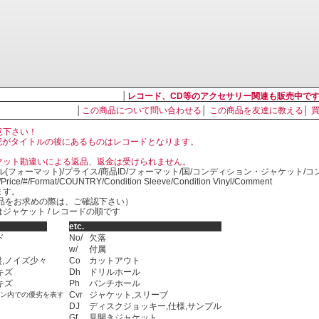
│
レコード、CD等のアクセサリー関連も販売中で
│
この商品について問い合わせる
│
この商品を友達に教える
│
意下さい！
, LP の表記がタイトルの後にあるものはレコードとなります。
マット勘違いによる返品、返金は受けられません。
ル(フォーマット)/プライス/商品ID/フォーマット/国/コンディション・ジャケット/
)/Price/#/Format/COUNTRY/Condition Sleeve/Condition Vinyl/Comment
ます。
SED商品をお求めの際は、ご確認下さい）
ジャケット / レコードの順です
etc.
ド
No/
欠落
w/
付属
,ノイズ少々
Co
カットアウト
キズ
Dh
ドリルホール
キズ
Ph
パンチホール
Cvr
ジャケット,スリーブ
ョン内での優劣を表す
DJ
ディスクジョッキー,仕様,サンプル
Gf
見開きジャケット