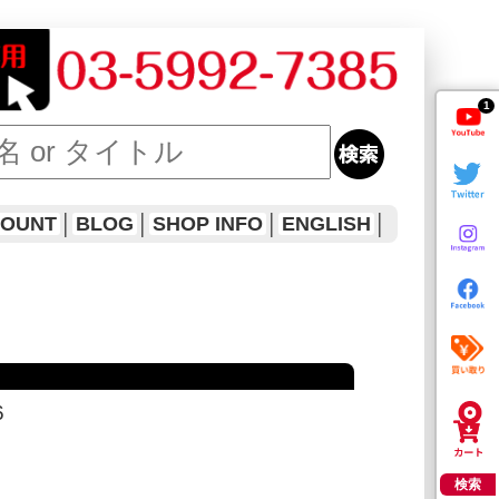
1
COUNT
│
BLOG
│
SHOP INFO
│
ENGLISH
│
6
検索