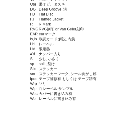
Obi
帯オビ、タスキ
DG
Deep Groove, 溝
FD
Flat Disc
FJ
Flamed Jacket
R
R Mark
RVG
RVG刻印 or Van Geler刻印
EAR
earマーク
Is,Ib
歌詞カード,解説, 内袋
Lbl
レーベル
Ltd.
限定盤
#'d
ナンバー入り
S
少し, 小さく
sp
split, 裂け
Stkr
ステッカー
sm
ステッカーマーク, シール剥がし跡
tpoc
テープ補修有 もしくは テープ跡有
Wrp
ソリ
Wlp
白レーベル,サンプル
Woc
カバーに書き込み有
Wol
レーベルに書き込み有