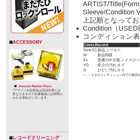
ARTIST/Title(Form
Sleeve/Condition 
上記順となってお
Condition（
コンディション表
ACCESSORY
Cover,Record
New,SS
新品,シールド
M
新品同様
Ex
普通の中古盤,ノイズ少々
VG
多少の汚れ,キズ
G
ひどい汚れ,キズ
＋, －でそのコンディション内での優劣
Amazon Market Place
*アマゾン出品商品は店頭在庫とは
異なりますので在庫確認には時間の
かかる場合がございます。
レコードクリーニング