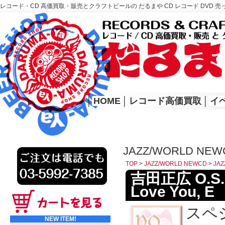
レコード・CD 高価買取・販売とクラフトビールの だるまや CD レコード DVD 売
レコード高価買取はこちら
HOME
│
HOME
│
レコード高価買取
│
イ
JAZZ/WORLD NEW
TOP
>
JAZZ/WORLD NEWCD
>
JAZ
吉田正広 O.S.C
Love You, E
スペシ
NEW ITEM!