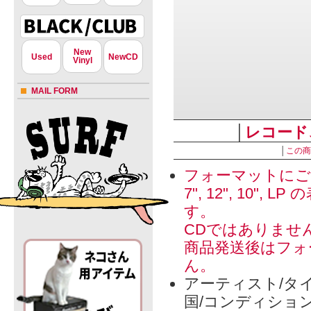
New
Used
NewCD
Vinyl
MAIL FORM
│
レコード
│
この商
フォーマットにご
7", 12", 1
す。
CDではありませ
商品発送後はフォ
ん。
アーティスト/タイ
国/コンディショ