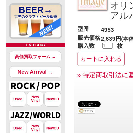
オリ
BEER→
アル
世界のクラフトビール販売
型番
4953
販売価格
2,639円(本
購入数
枚
CATEGORY
高価買取フォーム →
New Arrival →
» 特定商取引法に
New
Used
NewCD
Vinyl
New
Used
NewCD
Vinyl