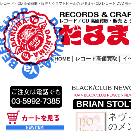
レコード・CD 高価買取・販売とクラフトビールの だるまや CD レコード DVD 売
レコード高価買取はこちら
HOME
│
HOME
│
レコード高価買取
│
イ
BLACK/CLUB NEW
TOP
>
BLACK/CLUB NEWCD
>
NE
BRIAN STOLT
ネヴ
のメ
NEW ITEM!