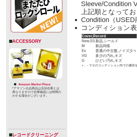
Sleeve/Condition 
上記順となってお
Condition（
コンディション表
Cover,Record
ACCESSORY
New,SS
新品,シールド
M
新品同様
Ex
普通の中古盤,ノイズ少々
VG
多少の汚れ,キズ
G
ひどい汚れ,キズ
＋, －でそのコンディション内での優劣
Amazon Market Place
*アマゾン出品商品は店頭在庫とは
異なりますので在庫確認には時間の
かかる場合がございます。
レコードクリーニング