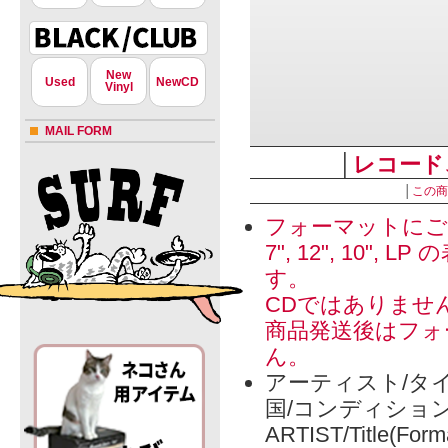
New
Used
NewCD
Vinyl
MAIL FORM
│
レコード
│
この商
フォーマットにご
7", 12", 1
す。
CDではありませ
商品発送後はフォ
ん。
アーティスト/タイ
国/コンディショ
ARTIST/Title(Form