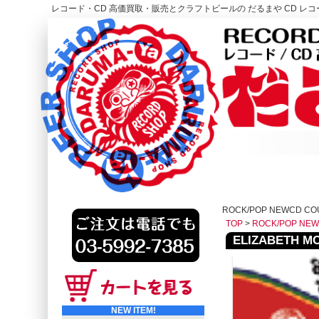
レコード・CD 高価買取・販売とクラフトビールの だるまや CD レコー
レコード高価買取はこちら
HOME
ROCK/POP NEWCD CO
TOP
>
ROCK/POP NE
ELIZABETH MC
NEW ITEM!