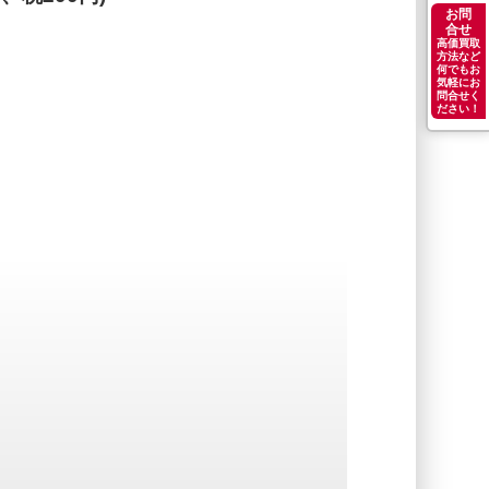
お問
合せ
高価買取
方法など
何でもお
気軽にお
問合せく
ださい！