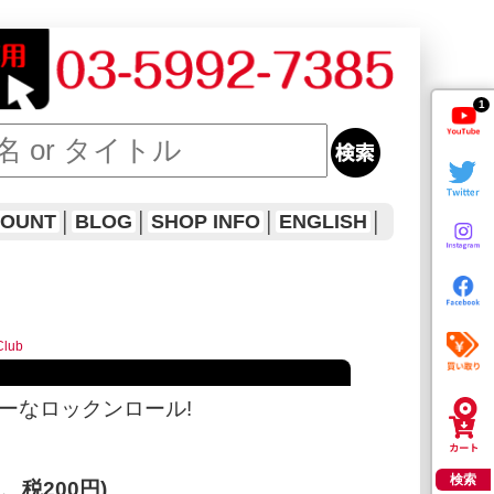
1
COUNT
│
BLOG
│
SHOP INFO
│
ENGLISH
│
Club
ィーなロックンロール!
検索
円、税200円)