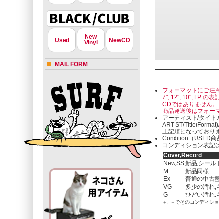
New
Used
NewCD
Vinyl
MAIL FORM
フォーマットにご注
7", 12", 10"
CDではありません。
商品発送後はフォー
アーティスト/タイト
ARTIST/Title(Format
上記順となっており
Condition（U
コンディション表記は
Cover,Record
New,SS
新品,シール
M
新品同様
Ex
普通の中古盤
VG
多少の汚れ,
G
ひどい汚れ,
＋, －でそのコンディシ