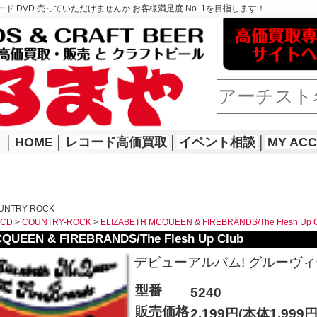
ド DVD 売っていただけませんか お客様満足度 No. 1を目指します！
│
HOME
│
レコード高価買取
│
イベント相談
│
MY AC
UNTRY-ROCK
WCD
>
COUNTRY-ROCK
>
ELIZABETH MCQUEEN & FIREBRANDS/The Flesh Up 
QUEEN & FIREBRANDS/The Flesh Up Club
デビューアルバム! グルーヴ
型番
5240
販売価格
2,199円(本体1,999