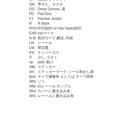
Obi
帯オビ、タスキ
DG
Deep Groove, 溝
FD
Flat Disc
FJ
Flamed Jacket
R
R Mark
RVG
RVG刻印 or Van Geler刻印
EAR
earマーク
Is,Ib
歌詞カード,解説, 内袋
Lbl
レーベル
Ltd.
限定盤
#'d
ナンバー入り
S
少し, 小さく
sp
split, 裂け
Stkr
ステッカー
sm
ステッカーマーク, シール剥がし跡
tpoc
テープ補修有 もしくは テープ跡有
Wrp
ソリ
Wlp
白レーベル,サンプル
Woc
カバーに書き込み有
Wol
レーベルに書き込み有