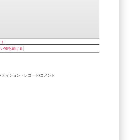
す！
│
買い物を続ける
│
コンディション・レコード/コメント