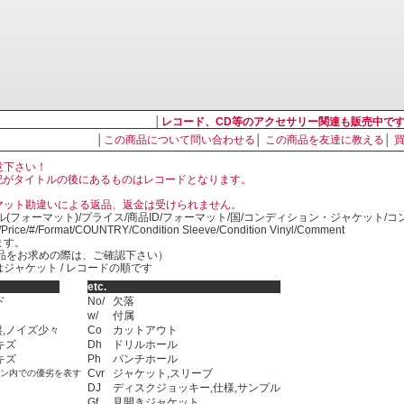
│
レコード、CD等のアクセサリー関連も販売中で
│
この商品について問い合わせる
│
この商品を友達に教える
│
意下さい！
, LP の表記がタイトルの後にあるものはレコードとなります。
マット勘違いによる返品、返金は受けられません。
ル(フォーマット)/プライス/商品ID/フォーマット/国/コンディション・ジャケット/
)/Price/#/Format/COUNTRY/Condition Sleeve/Condition Vinyl/Comment
ます。
SED商品をお求めの際は、ご確認下さい）
ジャケット / レコードの順です
etc.
ド
No/
欠落
w/
付属
,ノイズ少々
Co
カットアウト
キズ
Dh
ドリルホール
キズ
Ph
パンチホール
Cvr
ジャケット,スリーブ
ョン内での優劣を表す
DJ
ディスクジョッキー,仕様,サンプル
Gf
見開きジャケット