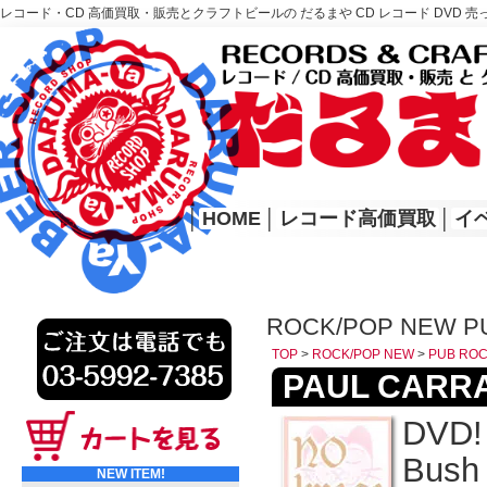
レコード・CD 高価買取・販売とクラフトビールの だるまや CD レコード DVD 売
レコード高価買取はこちら
HOME
│
HOME
│
レコード高価買取
│
イ
ROCK/POP NEW P
TOP
>
ROCK/POP NEW
>
PUB RO
PAUL CARRA
DVD! 
Bush 
NEW ITEM!