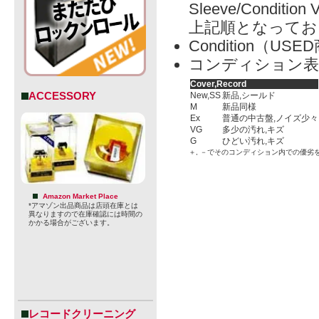
Sleeve/Condition 
上記順となってお
Condition（
コンディション表
Cover,Record
ACCESSORY
New,SS
新品,シールド
M
新品同様
Ex
普通の中古盤,ノイズ少々
VG
多少の汚れ,キズ
G
ひどい汚れ,キズ
＋, －でそのコンディション内での優劣
Amazon Market Place
*アマゾン出品商品は店頭在庫とは
異なりますので在庫確認には時間の
かかる場合がございます。
レコードクリーニング