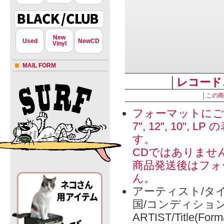
New
Used
NewCD
Vinyl
MAIL FORM
│
レコード
│
この商
フォーマットにご
7", 12", 1
す。
CDではありませ
商品発送後はフォ
ん。
アーティスト/タイ
国/コンディショ
ARTIST/Title(Form