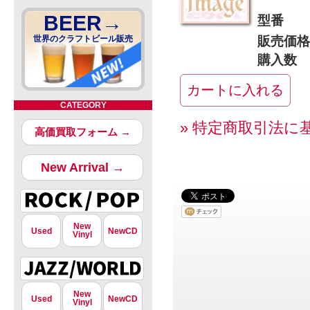
BEER→
型番
世界のクラフトビール販売
販売価格
購入数
CATEGORY
» 特定商取引法に
高価買取フォーム →
New Arrival →
New
Used
NewCD
Vinyl
New
Used
NewCD
Vinyl