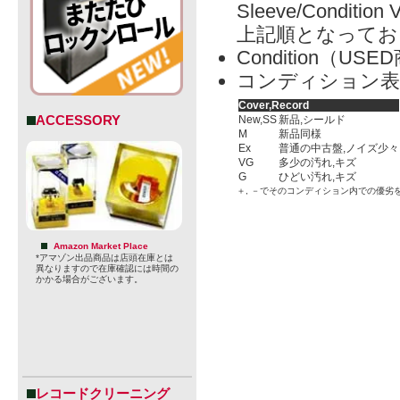
Sleeve/Condition 
上記順となってお
Condition（
コンディション表
Cover,Record
ACCESSORY
New,SS
新品,シールド
M
新品同様
Ex
普通の中古盤,ノイズ少々
VG
多少の汚れ,キズ
G
ひどい汚れ,キズ
＋, －でそのコンディション内での優劣
Amazon Market Place
*アマゾン出品商品は店頭在庫とは
異なりますので在庫確認には時間の
かかる場合がございます。
レコードクリーニング