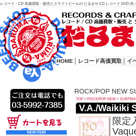
レコード・CD 高価買取・販売とクラフトビールの だるまや CD レコード DVD 売
レコード高価買取はこちら
HOME
│
HOME
│
レコード高価買取
│
イ
ROCK/POP NEW S
TOP
>
ROCK/POP NEW
>
SURFIN/
V.A./Waikiki 
限定入荷
Vaque
NEW ITEM!