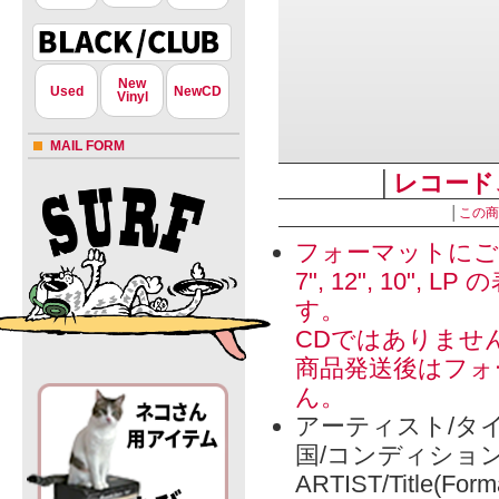
New
Used
NewCD
Vinyl
MAIL FORM
│
レコード
│
この商
フォーマットにご
7", 12", 1
す。
CDではありませ
商品発送後はフォ
ん。
アーティスト/タイ
国/コンディショ
ARTIST/Title(Form