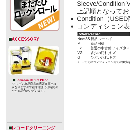
Sleeve/Condition 
上記順となってお
Condition（
コンディション表
Cover,Record
ACCESSORY
New,SS
新品,シールド
M
新品同様
Ex
普通の中古盤,ノイズ少々
VG
多少の汚れ,キズ
G
ひどい汚れ,キズ
＋, －でそのコンディション内での優劣
Amazon Market Place
*アマゾン出品商品は店頭在庫とは
異なりますので在庫確認には時間の
かかる場合がございます。
レコードクリーニング