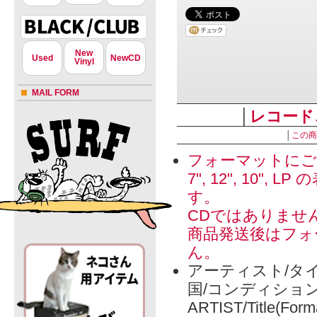
New
Used
NewCD
Vinyl
MAIL FORM
│
レコード
│
この商
フォーマットにご
7", 12", 1
す。
CDではありませ
商品発送後はフォ
ん。
アーティスト/タイ
国/コンディショ
ARTIST/Title(Form