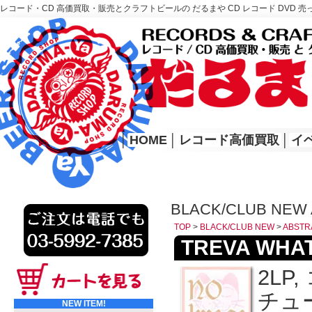
レコード・CD 高価買取・販売とクラフトビールの だるまや CD レコード DVD 売
レコード高価買取はこちら
HOME
│
HOME
│
レコード高価買取
│
イ
BLACK/CLUB NEW
TOP
>
BLACK/CLUB NEW
>
ABSTR
TREVA WHATE
2L
チュ
NEW ITEM!