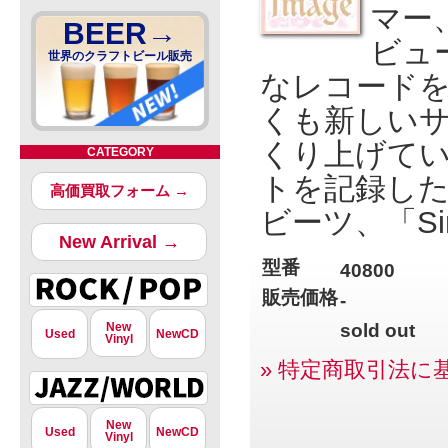
マー
BEER→
ビュ
世界のクラフトビール販売
なレコード
くも新しい
くり上げてい
CATEGORY
トを記録し
高価買取フォーム →
ビーツ、「Si
New Arrival →
型番
40800
販売価格
-
New
sold out
Used
NewCD
Vinyl
» 特定商取引法に
New
Used
NewCD
Vinyl