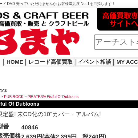
ド DVD 売っていただけませんか お客様満足度 No. 1を目指します！
│
HOME
│
レコード高価買取
│
イベント相談
│
MY AC
ROCK
>
PUB ROCK
>
PIRATES/A Fistful Of Dubloons
ful Of Dubloons
限定盤! 未CD化の10"カバー・アルバム!
型番
40846
販売価格
2,639円(本体2,399円、税240円)