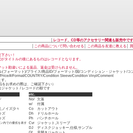
│
レコード、CD等のアクセサリー関連も販売中で
│
この商品について問い合わせる
│
この商品を友達に教える
│
意下さい！
, LP の表記がタイトルの後にあるものはレコードとなります。
マット勘違いによる返品、返金は受けられません。
ル(フォーマット)/プライス/商品ID/フォーマット/国/コンディション・ジャケット/
)/Price/#/Format/COUNTRY/Condition Sleeve/Condition Vinyl/Comment
ます。
SED商品をお求めの際は、ご確認下さい）
ジャケット / レコードの順です
etc.
ド
No/
欠落
w/
付属
,ノイズ少々
Co
カットアウト
キズ
Dh
ドリルホール
キズ
Ph
パンチホール
Cvr
ジャケット,スリーブ
ョン内での優劣を表す
DJ
ディスクジョッキー,仕様,サンプル
Gf
見開きジャケット