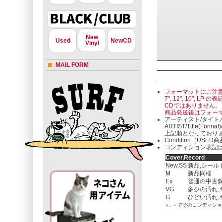
New
Used
NewCD
Vinyl
MAIL FORM
フォーマットにご注
7", 12", 10"
CDではありません。
商品発送後はフォー
アーティスト/タイト
ARTIST/Title(Format
上記順となっており
Condition（U
コンディション表記は
Cover,Record
New,SS
新品,シール
M
新品同様
Ex
普通の中古盤
VG
多少の汚れ,
G
ひどい汚れ,
＋, －でそのコンディシ