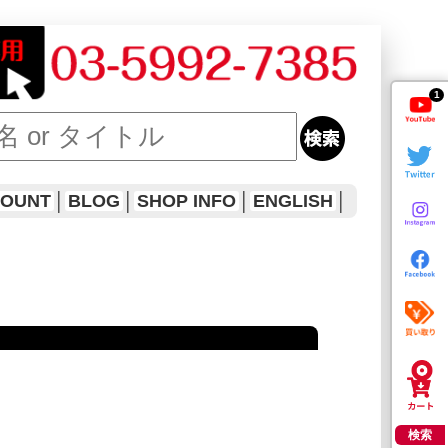
1
COUNT
│
BLOG
│
SHOP INFO
│
ENGLISH
│
検索