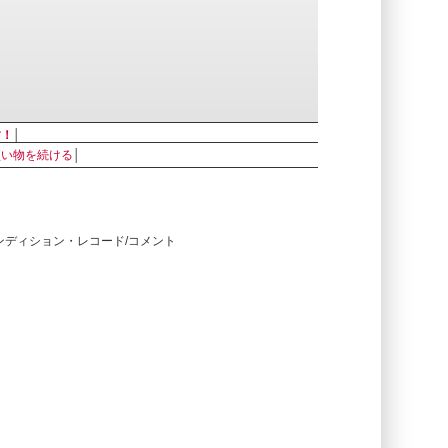
す！
│
買い物を続ける
│
コンディション・レコード/コメント