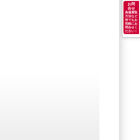
お問
合せ
高価買取
方法など
何でもお
気軽にお
問合せく
ださい！