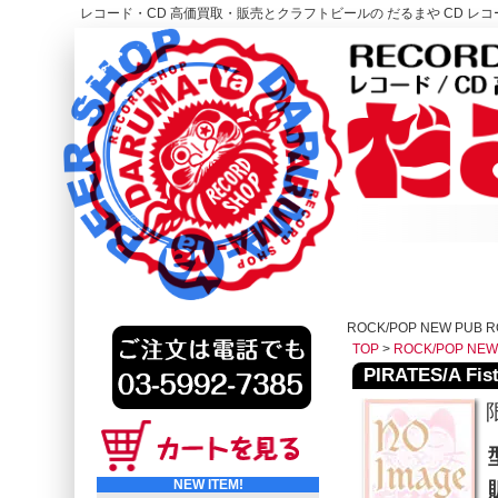
レコード・CD 高価買取・販売とクラフトビールの だるまや CD レコー
レコード高価買取はこちら
HOME
ROCK/POP NEW PUB 
TOP
>
ROCK/POP NEW
PIRATES/A Fist
NEW ITEM!