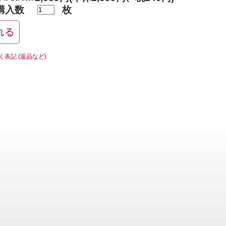
購入数
枚
く表記 (返品など)