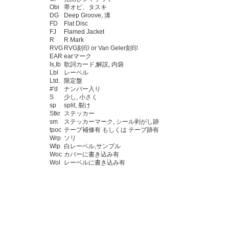
Obi
帯オビ、タスキ
DG
Deep Groove, 溝
FD
Flat Disc
FJ
Flamed Jacket
R
R Mark
RVG
RVG刻印 or Van Geler刻印
EAR
earマーク
Is,Ib
歌詞カード,解説, 内袋
Lbl
レーベル
Ltd.
限定盤
#'d
ナンバー入り
S
少し, 小さく
sp
split, 裂け
Stkr
ステッカー
sm
ステッカーマーク, シール剥がし跡
tpoc
テープ補修有 もしくは テープ跡有
Wrp
ソリ
Wlp
白レーベル,サンプル
Woc
カバーに書き込み有
Wol
レーベルに書き込み有