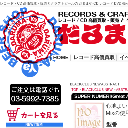
レコード・CD 高価買取・販売とクラフトビールの だるまや CD レコード DVD 売
レコード高価買取はこちら
HOME
│
HOME
│
レコード高価買取
│
イ
BLACK/CLUB NEW ABSTRACT
TOP
>
BLACK/CLUB NEW
>
ABSTR
SUPER NUMERI/Great A
心地よい
Mixの使
型番
NEW ITEM!