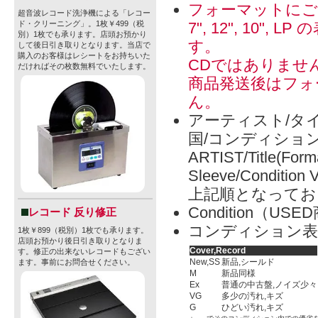
フォーマットにご
超音波レコード洗浄機による「レコー
7", 12", 1
ド・クリーニング」。1枚￥499（税
別）1枚でも承ります。店頭お預かり
す。
して後日引き取りとなります。当店で
購入のお客様はレシートをお持ちいた
CDではありませ
だければその枚数無料でいたします。
商品発送後はフォ
ん。
アーティスト/タイ
国/コンディショ
ARTIST/Title(Form
Sleeve/Condition 
上記順となってお
Condition（
レコード 反り修正
コンディション表
1枚￥899（税別）1枚でも承ります。
店頭お預かり後日引き取りとなりま
Cover,Record
す。修正の出来ないレコードもござい
New,SS
新品,シールド
ます。事前にお問合せください。
M
新品同様
Ex
普通の中古盤,ノイズ少々
VG
多少の汚れ,キズ
G
ひどい汚れ,キズ