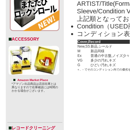
ARTIST/Title(Form
Sleeve/Condition 
上記順となってお
Condition（
コンディション表
ACCESSORY
Cover,Record
New,SS
新品,シールド
M
新品同様
Ex
普通の中古盤,ノイズ少々
VG
多少の汚れ,キズ
G
ひどい汚れ,キズ
＋, －でそのコンディション内での優劣
Amazon Market Place
*アマゾン出品商品は店頭在庫とは
異なりますので在庫確認には時間の
かかる場合がございます。
レコードクリーニング