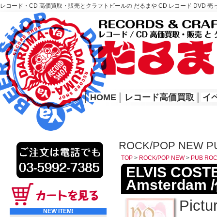
レコード・CD 高価買取・販売とクラフトビールの だるまや CD レコード DVD 売
レコード高価買取はこちら
HOME
│
HOME
│
レコード高価買取
│
イ
ROCK/POP NEW P
TOP
>
ROCK/POP NEW
>
PUB RO
ELVIS COST
Amsterdam 
Pictu
NEW ITEM!