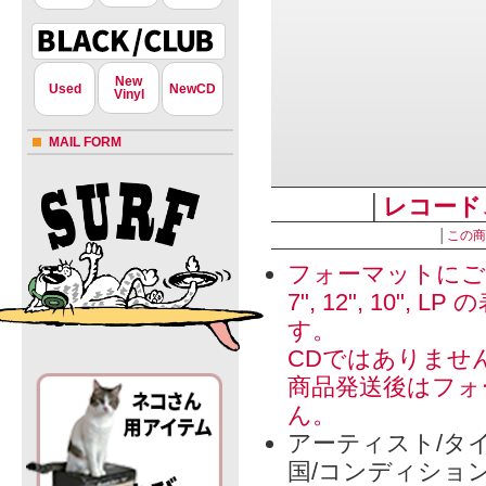
New
Used
NewCD
Vinyl
MAIL FORM
│
レコード
│
この商
フォーマットにご
7", 12", 1
す。
CDではありませ
商品発送後はフォ
ん。
アーティスト/タイ
国/コンディショ