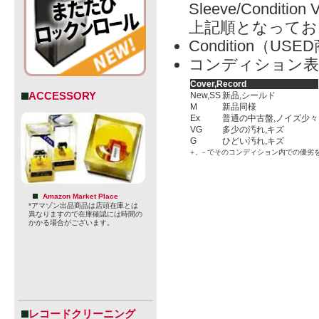
Sleeve/Condition 
上記順となってお
Condition（
コンディション表
Cover,Record
ACCESSORY
New,SS
新品,シールド
M
新品同様
Ex
普通の中古盤,ノイズ少々
VG
多少の汚れ,キズ
G
ひどい汚れ,キズ
＋, －でそのコンディション内での優劣
Amazon Market Place
*アマゾン出品商品は店頭在庫とは
異なりますので在庫確認には時間の
かかる場合がございます。
レコードクリーニング