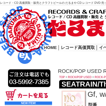
レコード・CD 高価買取・販売とクラフトビールの だるまや CD レコード DVD 売
レコード高価買取はこちら
HOME
│
HOME
│
レコード高価買取
│
イ
ROCK/POP USED 
TOP
>
ROCK/POP USED
>
ROCK-P
SEATRAIN/Th
Gf, w/
NEW ITEM!
型番