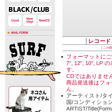
New
Used
NewCD
Vinyl
MAIL FORM
│
レコード
│
この商
フォーマットにご
7", 12", 1
す。
CDではありませ
商品発送後はフォ
ん。
アーティスト/タイ
国/コンディショ
ARTIST/Title(Form