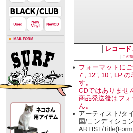
New
Used
NewCD
Vinyl
MAIL FORM
│
レコード
│
この商
フォーマットにご
7", 12", 1
す。
CDではありませ
商品発送後はフォ
ん。
アーティスト/タイ
国/コンディショ
ARTIST/Title(Form