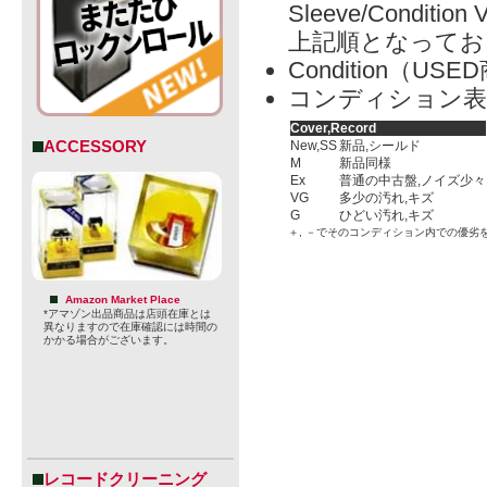
Sleeve/Condition 
上記順となってお
Condition（
コンディション表
Cover,Record
ACCESSORY
New,SS
新品,シールド
M
新品同様
Ex
普通の中古盤,ノイズ少々
VG
多少の汚れ,キズ
G
ひどい汚れ,キズ
＋, －でそのコンディション内での優劣
Amazon Market Place
*アマゾン出品商品は店頭在庫とは
異なりますので在庫確認には時間の
かかる場合がございます。
レコードクリーニング