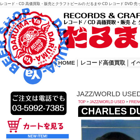
レコード・CD 高価買取・販売とクラフトビールの だるまや CD レコード DVD 売
レコード高価買取はこちら
HOME
│
HOME
│
レコード高価買取
│
イ
JAZZ/WORLD USE
TOP
>
JAZZ/WORLD USED
>
FREN
CHARLES DUM
NEW ITEM!