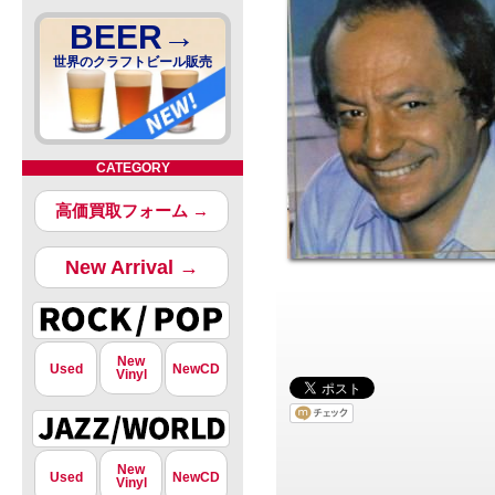
BEER→
世界のクラフトビール販売
CATEGORY
高価買取フォーム →
New Arrival →
New
Used
NewCD
Vinyl
New
Used
NewCD
Vinyl