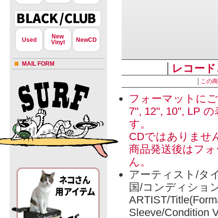
New
Used
NewCD
Vinyl
MAIL FORM
│
レコード
│
この商
フォーマットにご
7", 12", 1
す。
CDではありませ
商品発送後はフォ
ん。
アーティスト/タイ
国/コンディショ
ARTIST/Title(Form
Sleeve/Condition 