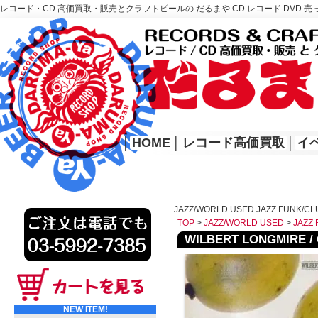
レコード・CD 高価買取・販売とクラフトビールの だるまや CD レコード DVD 売
レコード高価買取はこちら
HOME
│
HOME
│
レコード高価買取
│
イ
JAZZ/WORLD USED JAZZ FUNK/CL
TOP
>
JAZZ/WORLD USED
>
JAZZ 
WILBERT LONGMIRE / 
NEW ITEM!