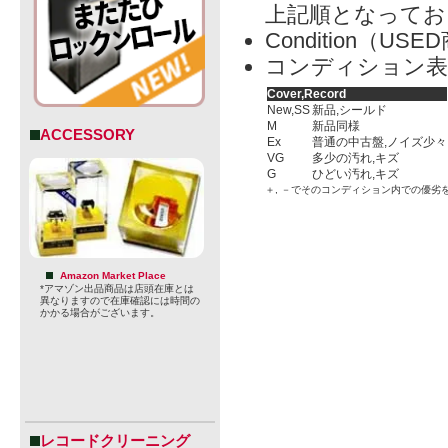
上記順となってお
Condition（
コンディション表
Cover,Record
New,SS
新品,シールド
M
新品同様
ACCESSORY
Ex
普通の中古盤,ノイズ少々
VG
多少の汚れ,キズ
G
ひどい汚れ,キズ
＋, －でそのコンディション内での優劣
Amazon Market Place
*アマゾン出品商品は店頭在庫とは
異なりますので在庫確認には時間の
かかる場合がございます。
レコードクリーニング