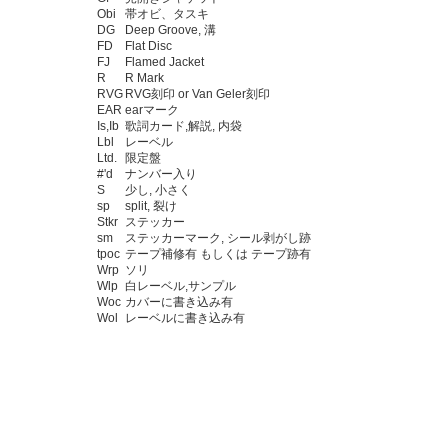
Obi
帯オビ、タスキ
DG
Deep Groove, 溝
FD
Flat Disc
FJ
Flamed Jacket
R
R Mark
RVG
RVG刻印 or Van Geler刻印
EAR
earマーク
Is,Ib
歌詞カード,解説, 内袋
Lbl
レーベル
Ltd.
限定盤
#'d
ナンバー入り
S
少し, 小さく
sp
split, 裂け
Stkr
ステッカー
sm
ステッカーマーク, シール剥がし跡
tpoc
テープ補修有 もしくは テープ跡有
Wrp
ソリ
Wlp
白レーベル,サンプル
Woc
カバーに書き込み有
Wol
レーベルに書き込み有