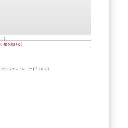
す！
│
買い物を続ける
│
コンディション・レコード/コメント