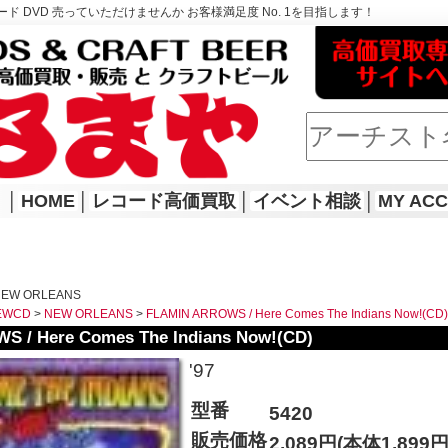
ド DVD 売っていただけませんか お客様満足度 No. 1を目指します！
│
HOME
│
レコード高価買取
│
イベント相談
│
MY AC
NEW ORLEANS
EWCD
>
NEW ORLEANS
>
FLAMIN ARROWS / Here Comes The Indians Now!(CD)
 / Here Comes The Indians Now!(CD)
'97
型番
5420
販売価格
2,089円(本体1,899