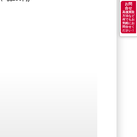
お問
合せ
高価買取
方法など
何でもお
気軽にお
問合せく
ださい！