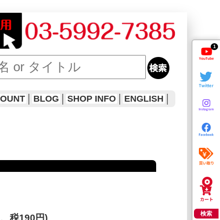
1
COUNT
│
BLOG
│
SHOP INFO
│
ENGLISH
│
検索
円、税190円)