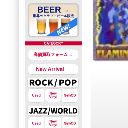
BEER→
世界のクラフトビール販売
CATEGORY
高価買取フォーム →
New Arrival →
New
Used
NewCD
Vinyl
New
Used
NewCD
Vinyl