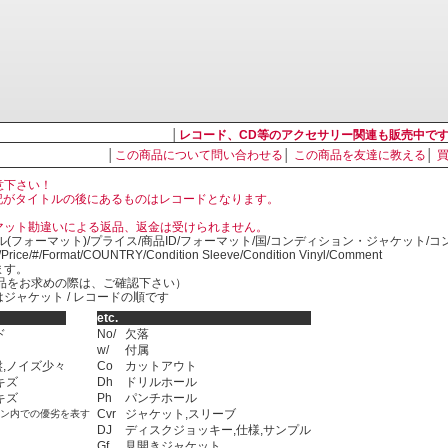
│
レコード、CD等のアクセサリー関連も販売中で
│
この商品について問い合わせる
│
この商品を友達に教える
│
意下さい！
, LP の表記がタイトルの後にあるものはレコードとなります。
マット勘違いによる返品、返金は受けられません。
ル(フォーマット)/プライス/商品ID/フォーマット/国/コンディション・ジャケット/
)/Price/#/Format/COUNTRY/Condition Sleeve/Condition Vinyl/Comment
ます。
SED商品をお求めの際は、ご確認下さい）
ジャケット / レコードの順です
etc.
ド
No/
欠落
w/
付属
,ノイズ少々
Co
カットアウト
キズ
Dh
ドリルホール
キズ
Ph
パンチホール
Cvr
ジャケット,スリーブ
ョン内での優劣を表す
DJ
ディスクジョッキー,仕様,サンプル
Gf
見開きジャケット