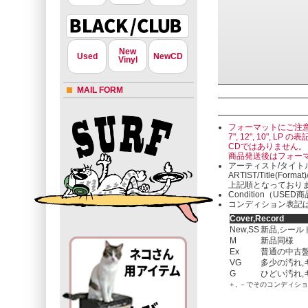
New
Used
NewCD
Vinyl
MAIL FORM
フォーマットにご注
7", 12", 10"
CDではありません。
商品発送後はフォー
アーティスト/タイト
ARTIST/Title(Format
上記順となっており
Condition（U
コンディション表記は
Cover,Record
New,SS
新品,シール
M
新品同様
Ex
普通の中古盤
VG
多少の汚れ,
G
ひどい汚れ,
＋, －でそのコンディシ