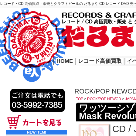
レコード・CD 高価買取・販売とクラフトビールの だるまや CD レコード DVD 売
レコード高価買取はこちら
HOME
│
HOME
│
レコード高価買取
│
イ
ROCK/POP NEW
TOP
>
ROCK/POP NEWCD
>
JAP
ワッツーシゾンビ:
Mask Revolu
CD / 
NEW ITEM!