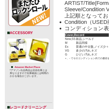
ARTIST/Title(Form
ーラス参加
Sleeve/Condition 
国などでお馴
上記順となってお
Condition（
ジック)。
コンディション表
ACCESSORY
型番
Cover,Record
5490
New,SS
新品,シールド
販売価格
2,750円(本
M
新品同様
Ex
普通の中古盤,ノイズ少々
購入数
枚
VG
多少の汚れ,キズ
G
ひどい汚れ,キズ
＋, －でそのコンディション内での優劣
Amazon Market Place
*アマゾン出品商品は店頭在庫とは
» 特定商取引法に
異なりますので在庫確認には時間の
かかる場合がございます。
レコードクリーニング