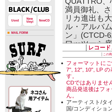
QUATTRO
満員御礼、
リカ進出も大
New
Used
NewCD
Vinyl
ル・アルバム
ン」(CTCD
MAIL FORM
ワッツーシ
│
レコード
人間やって
│
この商
ン。なりふ
フォーマットにご
等。デストロ
7", 12", 1
す。
す、究極生
CDではありませ
どもよ覚悟
商品発送後はフォ
リューショ
ん。
ッダマスクレ
アーティスト/タイ
国/コンディショ
唄ガールズ「