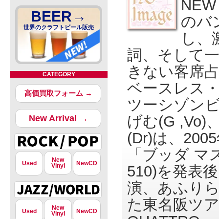
NEW
BEER→
のバ
世界のクラフトビール販売
し、
詞、そして
きない客席
CATEGORY
ベースレス
高価買取フォーム →
ツーシゾンビ。
げむ(G ,Vo
New Arrival →
(Dr)は、2
「ブッダ マス
New
Used
NewCD
Vinyl
510)を発表後は
演、あふり
た東名阪ツア
New
Used
NewCD
Vinyl