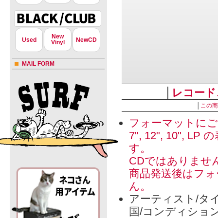
New
Used
NewCD
Vinyl
MAIL FORM
│
レコード
│
この商
フォーマットにご
7", 12", 1
す。
CDではありませ
商品発送後はフォ
ん。
アーティスト/タイ
国/コンディショ