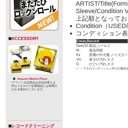
ARTIST/Title(Form
Sleeve/Condition 
上記順となってお
Condition（
コンディション表
ACCESSORY
Cover,Record
New,SS
新品,シールド
M
新品同様
Ex
普通の中古盤,ノイズ少々
VG
多少の汚れ,キズ
G
ひどい汚れ,キズ
＋, －でそのコンディション内での優劣
Amazon Market Place
*アマゾン出品商品は店頭在庫とは
異なりますので在庫確認には時間の
かかる場合がございます。
レコードクリーニング