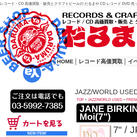
レコード・CD 高価買取・販売とクラフトビールの だるまや CD レコード DVD 売
レコード高価買取はこちら
HOME
│
HOME
│
レコード高価買取
│
イ
JAZZ/WORLD USE
TOP
>
JAZZ/WORLD USED
>
FREN
JANE BIRKIN /
Moi(7")
7" /
NEW ITEM!