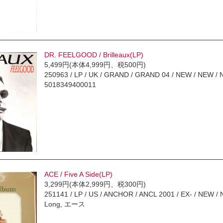
DR. FEELGOOD / Brilleaux(LP)
5,499円(本体4,999円、税500円)
250963 / LP / UK / GRAND / GRAND 04 / NEW / N
5018349400011
ACE / Five A Side(LP)
3,299円(本体2,999円、税300円)
251141 / LP / US / ANCHOR / ANCL 2001 / EX- / NEW /
Long, エース