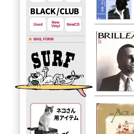
New
Used
NewCD
Vinyl
MAIL FORM