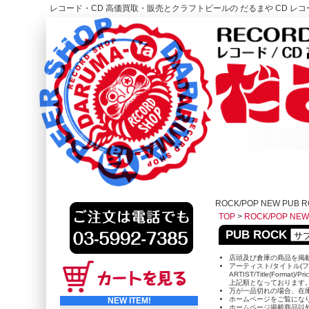
レコード・CD 高価買取・販売とクラフトビールの だるまや CD レコー
レコード高価買取はこちら
HOME
ROCK/POP NEW PUB 
TOP
>
ROCK/POP NEW
PUB ROCK
店頭及び倉庫の商品を掲
アーティスト/タイトル(フ
ARTIST/Title(Format)/Pr
上記順となっております
万が一品切れの場合、在
ホームページをご覧にな
NEW ITEM!
ホームページ掲載商品以