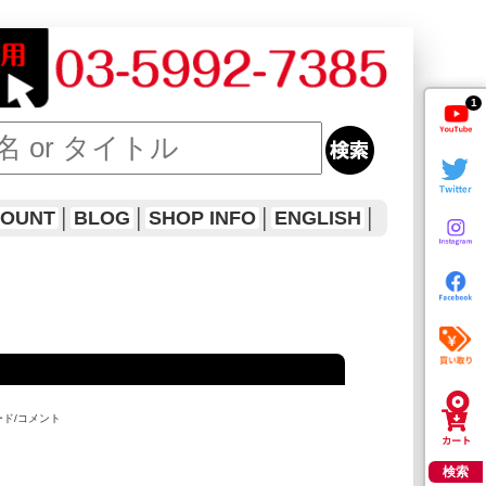
1
COUNT
│
BLOG
│
SHOP INFO
│
ENGLISH
│
ード/コメント
検索