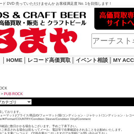
ド DVD 売っていただけませんか お客様満足度 No. 1を目指します！
│
HOME
│
レコード高価買取
│
イベント相談
│
MY AC
ROCK
>
PUB ROCK
載しております。
ォーマット)/プライス/商品ID/フォーマット/国/コンディション・ジャケット/コンディション・レコ
ice/#/Format/COUNTRY/Condition Sleeve/Condition Vinyl/Comment
。
庫確認に数日かかる場合もございます。予めご了承下さい。
りご来店される場合は前もってメール、電話等で在庫確認をされることをお勧めいたします。
外にも大量にレコード、CD等在庫がございますのでお気軽にお問い合わせ下さい。