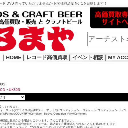
ド DVD 売っていただけませんか お客様満足度 No. 1を目指します！
│
HOME
│
レコード高価買取
│
イベント相談
│
MY AC
80S
WCD
>
UK80S
載しております。
ォーマット)/プライス/商品ID/フォーマット/国/コンディション・ジャケット/コンディション・レコ
ice/#/Format/COUNTRY/Condition Sleeve/Condition Vinyl/Comment
。
庫確認に数日かかる場合もございます。予めご了承下さい。
りご来店される場合は前もってメール、電話等で在庫確認をされることをお勧めいたします。
外にも大量にレコード、CD等在庫がございますのでお気軽にお問い合わせ下さい。