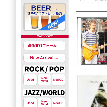
BEER→
世界のクラフトビール販売
CATEGORY
高価買取フォーム →
New Arrival →
New
Used
NewCD
Vinyl
New
Used
NewCD
Vinyl