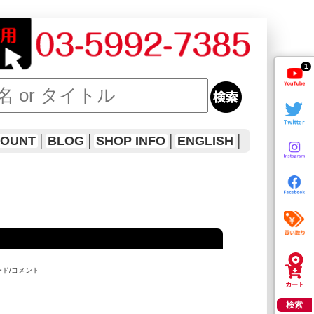
1
COUNT
│
BLOG
│
SHOP INFO
│
ENGLISH
│
ード/コメント
検索