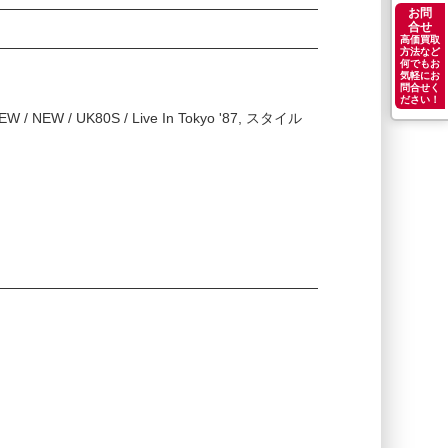
お問
合せ
高価買取
方法など
何でもお
気軽にお
問合せく
ださい！
NEW / NEW / UK80S / Live In Tokyo '87, スタイル