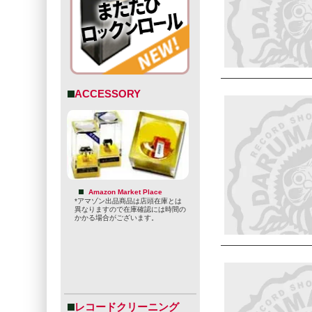
ACCESSORY
Amazon Market Place
*アマゾン出品商品は店頭在庫とは
異なりますので在庫確認には時間の
かかる場合がございます。
レコードクリーニング