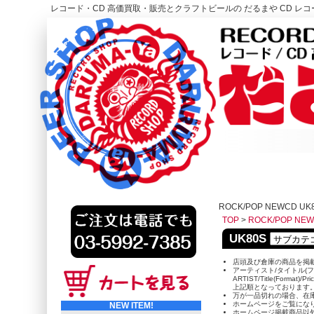
レコード・CD 高価買取・販売とクラフトビールの だるまや CD レコー
レコード高価買取はこちら
HOME
ROCK/POP NEWCD UK
TOP
>
ROCK/POP NE
UK80S
店頭及び倉庫の商品を掲
アーティスト/タイトル(フ
ARTIST/Title(Format)/Pr
上記順となっております
万が一品切れの場合、在
ホームページをご覧にな
NEW ITEM!
ホームページ掲載商品以