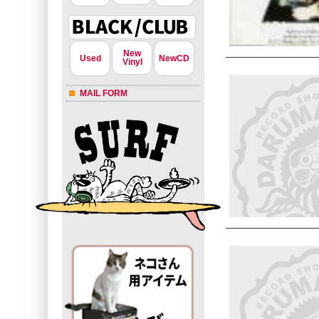
New
Used
NewCD
Vinyl
MAIL FORM