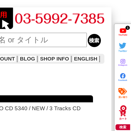
1
COUNT
│
BLOG
│
SHOP INFO
│
ENGLISH
│
 CD 5340 / NEW / 3 Tracks CD
検索