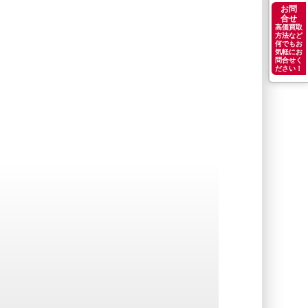
お問
合せ
高価買取
方法など
何でもお
気軽にお
問合せく
ださい！