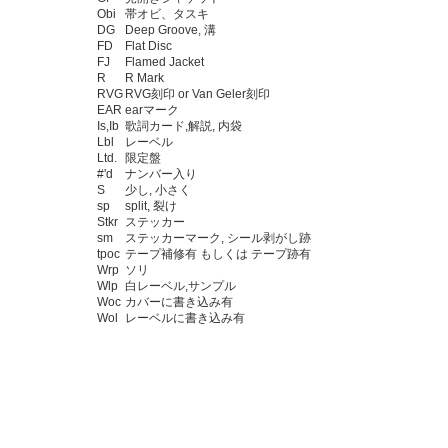
Obi
帯オビ、タスキ
DG
Deep Groove, 溝
FD
Flat Disc
FJ
Flamed Jacket
R
R Mark
RVG
RVG刻印 or Van Geler刻印
EAR
earマーク
Is,Ib
歌詞カード,解説, 内袋
Lbl
レーベル
Ltd.
限定盤
#'d
ナンバー入り
S
少し, 小さく
sp
split, 裂け
Stkr
ステッカー
sm
ステッカーマーク, シール剥がし跡
tpoc
テープ補修有 もしくは テープ跡有
Wrp
ソリ
Wlp
白レーベル,サンプル
Woc
カバーに書き込み有
Wol
レーベルに書き込み有