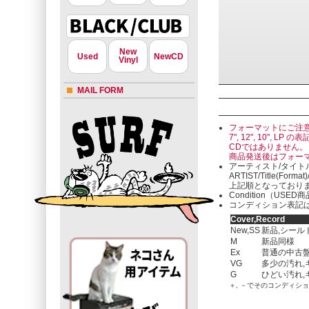
New
Used
NewCD
Vinyl
MAIL FORM
フォーマットにご注
7", 12", 10"
CDではありません。
商品発送後はフォー
アーティスト/タイト
ARTIST/Title(Format
上記順となっており
Condition（U
コンディション表記は
Cover,Record
New,SS
新品,シール
M
新品同様
Ex
普通の中古盤
VG
多少の汚れ,
G
ひどい汚れ,
＋, －でそのコンディシ