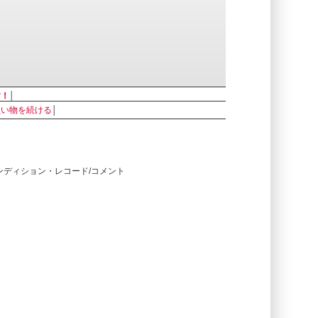
す！
│
買い物を続ける
│
コンディション・レコード/コメント