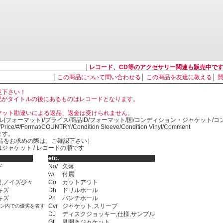
│
レコード、CD等のアクセサリー関連も販売中で
│
この商品について問い合わせる
│
この商品を友達に教える
│
意下さい！
, LP の表記がタイトルの後にあるものはレコードとなります。
マット勘違いによる返品、返金は受けられません。
ル(フォーマット)/プライス/商品ID/フォーマット/国/コンディション・ジャケット/
)/Price/#/Format/COUNTRY/Condition Sleeve/Condition Vinyl/Comment
ます。
SED商品をお求めの際は、ご確認下さい）
ジャケット / レコードの順です
etc.
ド
No/
欠落
w/
付属
,ノイズ少々
Co
カットアウト
キズ
Dh
ドリルホール
キズ
Ph
パンチホール
Cvr
ジャケット,スリーブ
ョン内での優劣を表す
DJ
ディスクジョッキー,仕様,サンプル
Gf
見開きジャケット