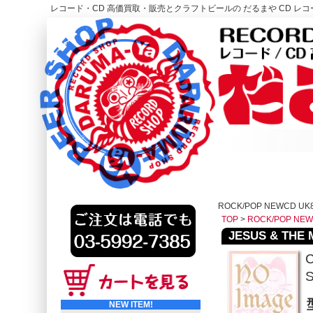
レコード・CD 高価買取・販売とクラフトビールの だるまや CD レコー
レコード高価買取はこちら
HOME
ROCK/POP NEWCD UK
TOP
>
ROCK/POP NE
JESUS & THE M
C
S
NEW ITEM!