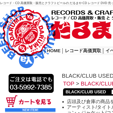
レコード・CD 高価買取・販売とクラフトビールの だるまや CD レコード DVD 売
レコード高価買取はこちら
HOME
│
HOME
│
レコード高価買取
│
イ
BLACK/CLUB USE
TOP
>
BLACK/CLU
BLACK/CLUB USED
店頭及び倉庫の商品
アーティスト/タイトル
NEW ITEM!
ョン・ジャケット/コ