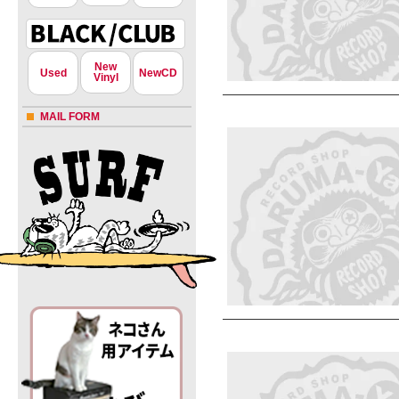
New
Used
NewCD
Vinyl
MAIL FORM