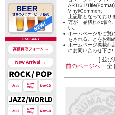
ARTIST/Title(Format
BEER→
Vinyl/Comment
世界のクラフトビール販売
上記順となっており
万が一品切れの場合
い。
ホームページをご覧
をされることをお勧
CATEGORY
ホームページ掲載商
高価買取フォーム →
にお問い合わせ下さ
[ 並び
New Arrival →
前のページへ
全 [
New
Used
NewCD
Vinyl
New
Used
NewCD
Vinyl