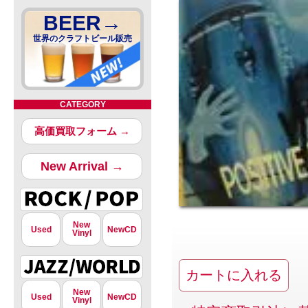
BEER→
世界のクラフトビール販売
CATEGORY
高価買取フォーム →
New Arrival →
New
Used
NewCD
Vinyl
New
Used
NewCD
Vinyl