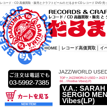
レコード・CD 高価買取・販売とクラフトビールの だるまや CD レコード DVD 売
レコード高価買取はこちら
HOME
│
HOME
│
レコード高価買取
│
イ
JAZZ/WORLD USED
TOP
>
JAZZ/WORLD USED
>
JAZZ 
66... / Positive Vibes(LP)
V.A.: SARA
SERGIO MENDE
Vibes(LP)
NEW ITEM!