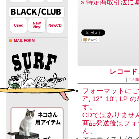
» 特定商取引法に
New
Used
NewCD
Vinyl
MAIL FORM
│
レコード
│
この商
フォーマットにご
7", 12", 1
す。
CDではありませ
商品発送後はフォ
ん。