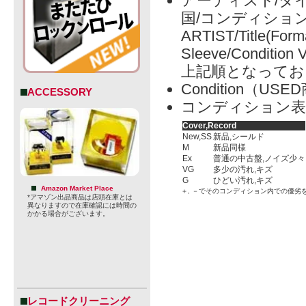
アーティスト/タイ
国/コンディショ
ARTIST/Title(Form
Sleeve/Condition 
上記順となってお
Condition（
ACCESSORY
コンディション表
Cover,Record
New,SS
新品,シールド
M
新品同様
Ex
普通の中古盤,ノイズ少々
VG
多少の汚れ,キズ
G
ひどい汚れ,キズ
Amazon Market Place
＋, －でそのコンディション内での優劣
*アマゾン出品商品は店頭在庫とは
異なりますので在庫確認には時間の
かかる場合がございます。
レコードクリーニング