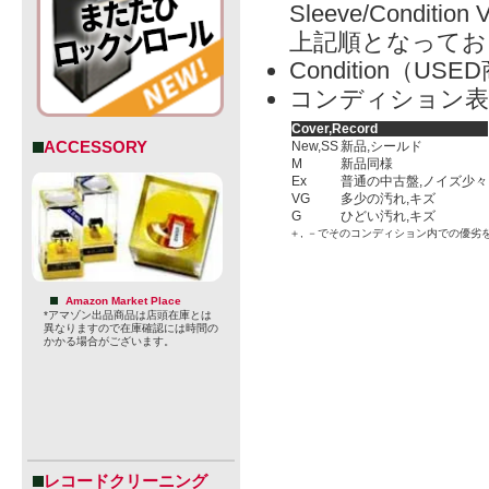
Sleeve/Condition 
上記順となってお
Condition（
コンディション表
Cover,Record
ACCESSORY
New,SS
新品,シールド
M
新品同様
Ex
普通の中古盤,ノイズ少々
VG
多少の汚れ,キズ
G
ひどい汚れ,キズ
＋, －でそのコンディション内での優劣
Amazon Market Place
*アマゾン出品商品は店頭在庫とは
異なりますので在庫確認には時間の
かかる場合がございます。
レコードクリーニング