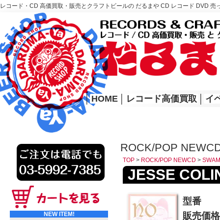
レコード・CD 高価買取・販売とクラフトビールの だるまや CD レコード DVD 売
レコード高価買取はこちら
HOME
│
HOME
│
レコード高価買取
│
イ
ROCK/POP NEWC
TOP
>
ROCK/POP NEWCD
>
SWAM
JESSE COLI
型番
NEW ITEM!
販売価格