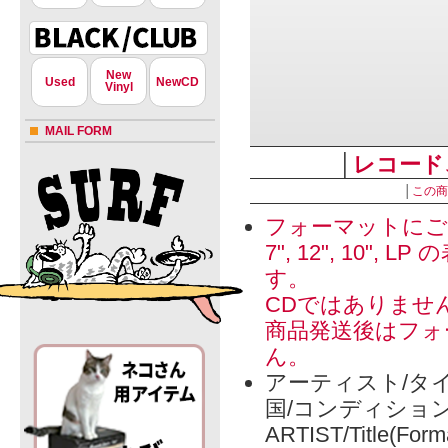
New
Used
NewCD
Vinyl
MAIL FORM
│
レコード
│
この商
フォーマットにご
7", 12", 1
す。
CDではありませ
商品発送後はフォ
ん。
アーティスト/タイ
国/コンディショ
ARTIST/Title(Form