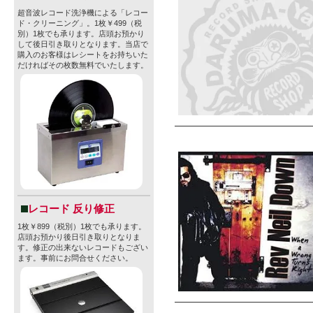
超音波レコード洗浄機による「レコー
ド・クリーニング」。1枚￥499（税
別）1枚でも承ります。店頭お預かり
して後日引き取りとなります。当店で
購入のお客様はレシートをお持ちいた
だければその枚数無料でいたします。
レコード 反り修正
1枚￥899（税別）1枚でも承ります。
店頭お預かり後日引き取りとなりま
す。修正の出来ないレコードもござい
ます。事前にお問合せください。