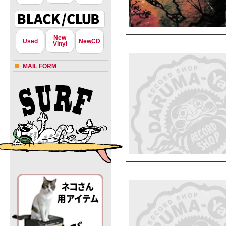
New
Used
NewCD
Vinyl
MAIL FORM