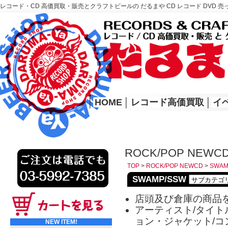
レコード・CD 高価買取・販売とクラフトビールの だるまや CD レコード DVD 売
レコード高価買取はこちら
HOME
│
HOME
│
レコード高価買取
│
イ
ROCK/POP NEWC
TOP
>
ROCK/POP NEWCD
>
SWAM
SWAMP/SSW
店頭及び倉庫の商品
アーティスト/タイトル
ョン・ジャケット/コ
NEW ITEM!