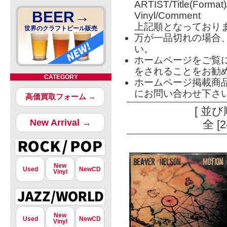
ARTIST/Title(Format
BEER→
Vinyl/Comment
上記順となっており
世界のクラフトビール販売
万が一品切れの場合
い。
ホームページをご覧
をされることをお勧
CATEGORY
ホームページ掲載商
にお問い合わせ下さ
高価買取フォーム →
[ 並び
New Arrival →
全 [
New
Used
NewCD
Vinyl
New
Used
NewCD
Vinyl