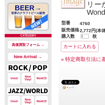
リーが
BEER→
Wond
世界のクラフトビール販売
型番
4760
販売価格
2,772円(本
購入数
枚
CATEGORY
高価買取フォーム →
New Arrival →
» 特定商取引法に
New
Used
NewCD
Vinyl
New
Used
NewCD
Vinyl