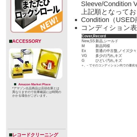
Sleeve/Condition 
上記順となってお
Condition（
コンディション表
Cover,Record
ACCESSORY
New,SS
新品,シールド
M
新品同様
Ex
普通の中古盤,ノイズ少々
VG
多少の汚れ,キズ
G
ひどい汚れ,キズ
＋, －でそのコンディション内での優劣
Amazon Market Place
*アマゾン出品商品は店頭在庫とは
異なりますので在庫確認には時間の
かかる場合がございます。
レコードクリーニング