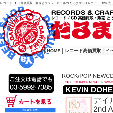
レコード・CD 高価買取・販売とクラフトビールの だるまや CD レコード DVD 売
レコード高価買取はこちら
HOME
│
HOME
│
レコード高価買取
│
イ
ROCK/POP NEWC
TOP
>
ROCK/POP NEWCD
>
SWAM
KEVIN DOHE
アイ
2nd A
NEW ITEM!