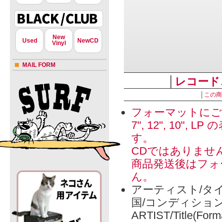
New
Used
NewCD
Vinyl
MAIL FORM
│
レコード
│
この商
フォーマットにご
7", 12", 1
す。
CDではありませ
商品発送後はフォ
ん。
アーティスト/タイ
国/コンディショ
ARTIST/Title(Form